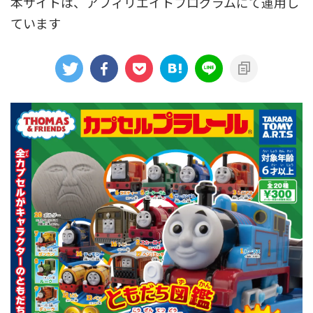
本サイトは、アフィリエイトプログラムにて運用し
ています
アニメシンカリオンあらすじ
イベント限定商品
カプセルプラレール（きかんしゃトーマス）
カプセルプラレール（鉄道会社）
クルーズトレインDXシリーズ
シンカリオンDVD
テコロシリーズ・はじめてのプラレール
ハッピーセット
プラレール博 in TOKYO
ベーシックセット・車両レールセット
レールと情景
レールセット
京急電鉄
京成電鉄グループ
京阪電車
伊豆急行
国鉄
大阪メトロ
富士急行
小田急電鉄
新幹線
東京メトロ
東京都交通局