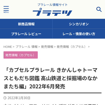
プラレール情報サイト
新商品情報
シンカリオン
プラレール レビュー
レール・情景の使い方
タグで探す！
HOME
>
プラレール 情報
>
発売情報
>
発売情報（カプセル）
>
JR九州
JR北海道
JR四国
JR東日本
JR東海
発売情報（カプセル）
JR西日本
JR貨物
KFシリーズ（1両ナンバリング）
「カプセルプラレール きかんしゃトーマ
MODEROID
OTシリーズ（おしゃべりトーマス）
スともだち図鑑 高山鉄道と採掘場のなか
pickup
SCシリーズ（キャラクターラッピング）
またち編」2022年6月発売
Sシリーズ（ナンバリングシリーズ）
2022年1月30日
TSシリーズ（トーマスナンバリング）
きかんしゃトーマス