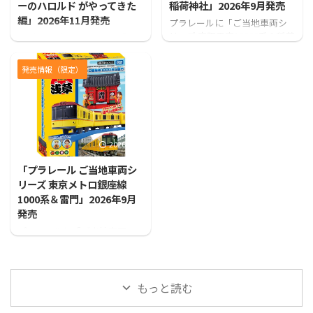
ーのハロルド がやってきた
稲荷神社」2026年9月発売
編」2026年11月発売
プラレールに「ご当地車両シ
リーズ 京阪電車10000系＆稲荷
カプセルプラレールから「カ
神社」が登場！！
プセルプラレール きかんしゃ
トーマス ヘリコプターのハロ
発売情報（限定）
ルド がやってきた編」が発売
となります！
2026/7/31
「プラレール ご当地車両シ
リーズ 東京メトロ銀座線
1000系＆雷門」2026年9月
発売
プラレールに「ご当地車両シ
リーズ 東京メトロ銀座線1000
系＆雷門」が登場！！
もっと読む