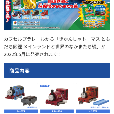
東急電鉄
東武鉄道
楽しい列車シリーズ
比叡電車
蒸気機関車
西武鉄道
近鉄
カプセルプラレールから「きかんしゃトーマス とも
だち図鑑 メインランドと世界のなかまたち編」が
2022年5月に発売されます！
商品内容