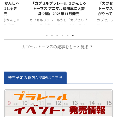
 きかんしゃ
「カプセルプラレール きかんしゃ
「カプセル
おはしゃぎ
トーマス アニマル機関車に大変
トーマス 
月発売
身!?編」2025年11月発売
がやってきた
「きかんしゃ
カプセルプラレールから「カプセルプ
カプセルプ
はしゃぎ編」
ラレール きかんしゃトーマス アニマ
ラレール き
ル機関車に大変身!?編」が発売となり
プターのハロ
ます！
が発売とな
カプセルトーマスの記事をもっと見る
発売予定の新商品情報はこちら