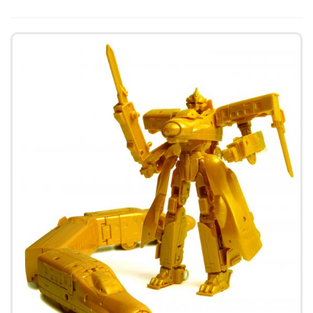
東急電鉄
東武鉄道
楽しい列車シリーズ
比叡電車
蒸気機関車
西武鉄道
近鉄