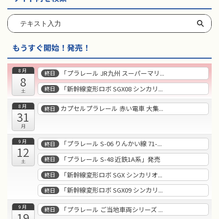
もうすぐ開始！発売！
8月
「プラレール JR九州 スーパーマリ...
終日
8
「新幹線変形ロボ SGX08 シンカリ...
終日
土
8月
カプセルプラレール 赤い電車 大集...
終日
31
月
9月
「プラレール S-06 りんかい線 71-...
終日
12
「プラレール S-48 近鉄1A系」発売
終日
土
「新幹線変形ロボ SGX シンカリオ...
終日
「新幹線変形ロボ SGX09 シンカリ...
終日
9月
「プラレール ご当地車両シリーズ ...
終日
19