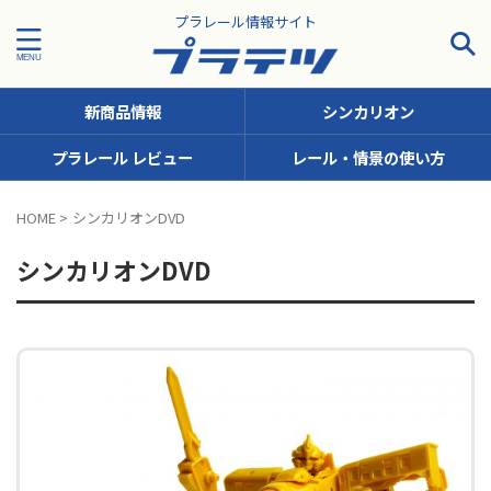
プラレール情報サイト
新商品情報
シンカリオン
プラレール レビュー
レール・情景の使い方
タグで探す！
HOME
>
シンカリオンDVD
JR九州
JR北海道
JR四国
JR東日本
JR東海
シンカリオンDVD
JR西日本
JR貨物
KFシリーズ（1両ナンバリング）
MODEROID
OTシリーズ（おしゃべりトーマス）
pickup
SCシリーズ（キャラクターラッピング）
Sシリーズ（ナンバリングシリーズ）
TSシリーズ（トーマスナンバリング）
きかんしゃトーマス