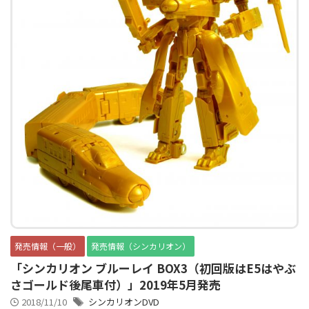
アニメシンカリオンあらすじ
イベント限定商品
カプセルプラレール（きかんしゃトーマス）
カプセルプラレール（鉄道会社）
クルーズトレインDXシリーズ
シンカリオンDVD
テコロシリーズ・はじめてのプラレール
ハッピーセット
プラレール博 in TOKYO
ベーシックセット・車両レールセット
レールと情景
レールセット
京急電鉄
京成電鉄グループ
京阪電車
発売情報（一般）
発売情報（シンカリオン）
伊豆急行
国鉄
大阪メトロ
富士急行
「シンカリオン ブルーレイ BOX3（初回版はE5はやぶ
さゴールド後尾車付）」2019年5月発売
小田急電鉄
新幹線
東京メトロ
東京都交通局
2018/11/10
シンカリオンDVD