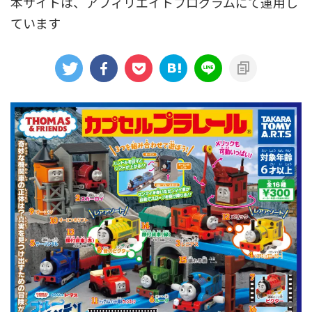
本サイトは、アフィリエイトプログラムにて運用し
ています
アニメシンカリオンあらすじ
イベント限定商品
カプセルプラレール（きかんしゃトーマス）
カプセルプラレール（鉄道会社）
クルーズトレインDXシリーズ
シンカリオンDVD
テコロシリーズ・はじめてのプラレール
ハッピーセット
プラレール博 in TOKYO
ベーシックセット・車両レールセット
レールと情景
レールセット
京急電鉄
京成電鉄グループ
京阪電車
伊豆急行
国鉄
大阪メトロ
富士急行
小田急電鉄
新幹線
東京メトロ
東京都交通局