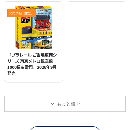
神社」が登場！！
プセルプラレール きかんしゃ
トーマス ヘリコプターのハロ
発売情報（限定）
ルド がやってきた編」が発売
となります！
2026/7/31
「プラレール ご当地車両シ
リーズ 東京メトロ銀座線
1000系＆雷門」2026年9月
発売
プラレールに「ご当地車両シ
リーズ 東京メトロ銀座線1000
系＆雷門」が登場！！
もっと読む