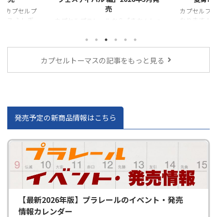
カプセルプラレールから「」が発売と
カプセルプ
なります！
トーマス 雪
「きかんしゃ
が発売とな
のしい音楽 フ
売となりま
カプセルトーマスの記事をもっと見る
発売予定の新商品情報はこちら
【最新2026年版】プラレールのイベント・発売
情報カレンダー