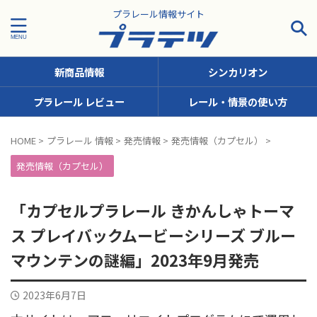
プラレール情報サイト
新商品情報
シンカリオン
プラレール レビュー
レール・情景の使い方
タグで探す！
HOME
>
プラレール 情報
>
発売情報
>
発売情報（カプセル）
>
JR九州
JR北海道
JR四国
JR東日本
JR東海
発売情報（カプセル）
JR西日本
JR貨物
KFシリーズ（1両ナンバリング）
「カプセルプラレール きかんしゃトーマ
MODEROID
OTシリーズ（おしゃべりトーマス）
ス プレイバックムービーシリーズ ブルー
pickup
SCシリーズ（キャラクターラッピング）
マウンテンの謎編」2023年9月発売
Sシリーズ（ナンバリングシリーズ）
2023年6月7日
TSシリーズ（トーマスナンバリング）
きかんしゃトーマス