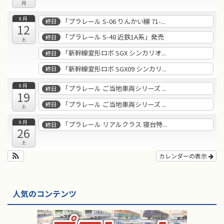
月
9月
「プラレール S-06 りんかい線 71-...
終日
12
「プラレール S-48 近鉄1A系」発売
終日
土
「新幹線変形ロボ SGX シンカリオ...
終日
「新幹線変形ロボ SGX09 シンカリ...
終日
9月
「プラレール ご当地車両シリーズ ...
終日
19
「プラレール ご当地車両シリーズ ...
終日
土
9月
「プラレール リアルクラス 寝台特...
終日
26
土
カレンダーの表示
人気のコンテンツ