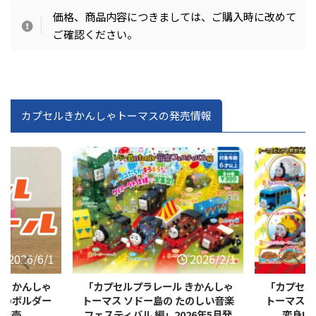
価格、商品内容につきましては、ご購入時に改めて
ご確認ください。
カプセルきかんしゃトーマスの発売情報
2026/2/1
2025/12/1
 きかんしゃ
「カプセルプラレール きかんしゃ
「カプセル
たのしい音楽
トーマス トーマスがマジックで大
トーマス
026年5月発
変身!?編」2026年3月発売
編」