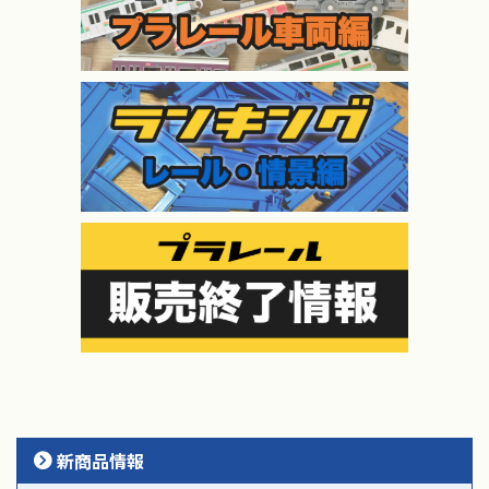
新商品情報