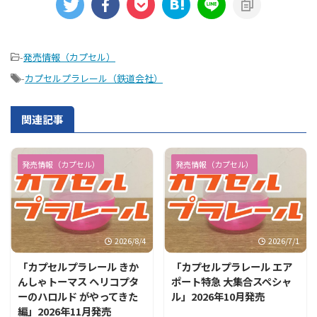
-
発売情報（カプセル）
-
カプセルプラレール（鉄道会社）
関連記事
発売情報（カプセル）
発売情報（カプセル）
2026/8/4
2026/7/1
「カプセルプラレール きか
「カプセルプラレール エア
んしゃトーマス ヘリコプタ
ポート特急 大集合スペシャ
ーのハロルド がやってきた
ル」2026年10月発売
編」2026年11月発売