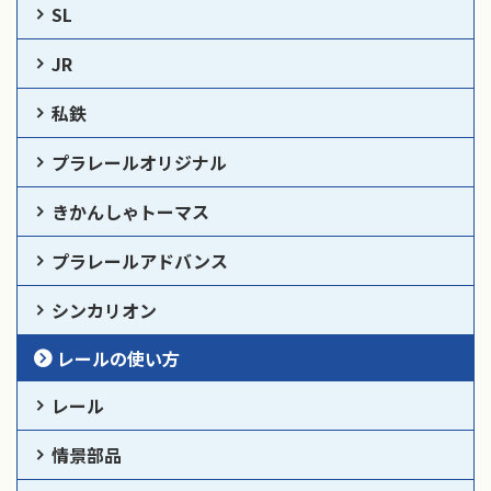
SL
JR
私鉄
プラレールオリジナル
きかんしゃトーマス
プラレールアドバンス
シンカリオン
レールの使い方
レール
情景部品