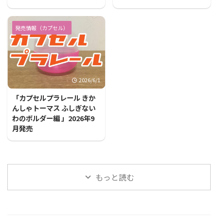
発売情報（カプセル）
2026/6/1
「カプセルプラレール きか
んしゃトーマス ふしぎない
わのボルダー編 」2026年9
月発売
もっと読む