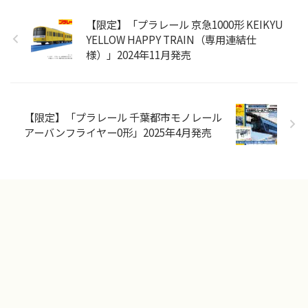
【限定】「プラレール 京急1000形 KEIKYU
YELLOW HAPPY TRAIN（専用連結仕
様）」2024年11月発売
【限定】「プラレール 千葉都市モノレール
アーバンフライヤー0形」2025年4月発売