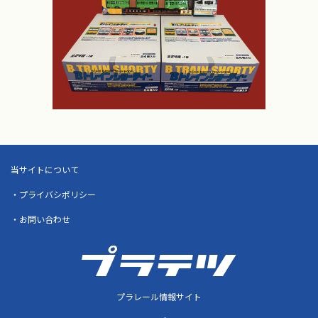
当サイトについて
・プライバシポリシー
・お問い合わせ
プラレール情報サイト