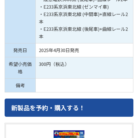
・E233系京浜東北線 (ゼンマイ車)
・E233系京浜東北線 (中間車)+直線レール2
本
・E233系京浜東北線 (後尾車)+曲線レール2
本
発売日
2025年4月30日発売
希望小売価
300円（税込）
格
備考
新製品を予約・購入する！