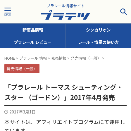
プラレール情報サイト
新商品情報
シンカリオン
プラレール レビュー
レール・情景の使い方
タグで探す！
HOME
>
プラレール 情報
>
発売情報
>
発売情報（一般）
>
JR九州
JR北海道
JR四国
JR東日本
JR東海
発売情報（一般）
JR西日本
JR貨物
KFシリーズ（1両ナンバリング）
「プラレール トーマス シューティング・
MODEROID
OTシリーズ（おしゃべりトーマス）
スター （ゴードン）」2017年4月発売
pickup
SCシリーズ（キャラクターラッピング）
2017年3月1日
Sシリーズ（ナンバリングシリーズ）
本サイトは、アフィリエイトプログラムにて運用し
TSシリーズ（トーマスナンバリング）
きかんしゃトーマス
ています