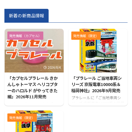
新着の新商品情報
発売情報（カプセル）
発売情報（限定）
2026/8/4
2026/7/31
「カプセルプラレール きか
「プラレール ご当地車両シ
んしゃトーマス ヘリコプタ
リーズ 京阪電車10000系＆
ーのハロルド がやってきた
稲荷神社」2026年9月発売
編」2026年11月発売
プラレールに「ご当地車両シ
リーズ 京阪電車10000系＆稲荷
カプセルプラレールから「カ
神社」が登場！！
プセルプラレール きかんしゃ
トーマス ヘリコプターのハロ
発売情報（限定）
ルド がやってきた編」が発売
となります！