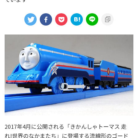
アニメシンカリオンあらすじ
イベント限定商品
カプセルプラレール（きかんしゃトーマス）
カプセルプラレール（鉄道会社）
クルーズトレインDXシリーズ
シンカリオンDVD
テコロシリーズ・はじめてのプラレール
ハッピーセット
プラレール博 in TOKYO
ベーシックセット・車両レールセット
レールと情景
レールセット
京急電鉄
京成電鉄グループ
京阪電車
伊豆急行
国鉄
大阪メトロ
富士急行
2017年4月に公開される「きかんしゃトーマス 走
小田急電鉄
新幹線
東京メトロ
東京都交通局
れ!世界のなかまたち」に登場する流線形のゴード