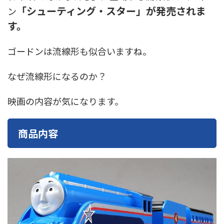
東急電鉄
東武鉄道
楽しい列車シリーズ
比叡電車
「シューティング・スター」が発売されま
ン
す。
蒸気機関車
西武鉄道
近鉄
ゴードンは流線形も似合いますね。
なぜ流線形になるのか？
映画の内容が気になります。
商品内容