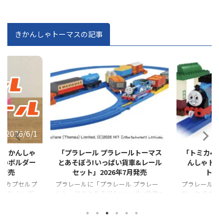
きかんしゃトーマスの記事
2026/6/1
2026/5/29
 きかんしゃ
「プラレール プラレールトーマス
「トミカ•
わのボルダー
とあそぼう!いっぱい貨車&レール
んしゃト
月発売
セット」2026年7月発売
ト」
「カプセルプ
プラレールに「プラレール プラレー
プラレールに
マス ふしぎ
ルトーマスとあそぼう!いっぱい貨車&
ロック きか
発売となりま
レールセット」が登場！！
ーセット」