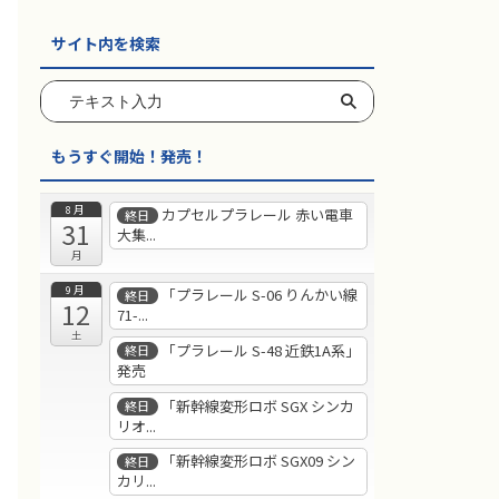
サイト内を検索
もうすぐ開始！発売！
8月
カプセルプラレール 赤い電車
終日
31
大集...
月
9月
「プラレール S-06 りんかい線
終日
12
71-...
土
「プラレール S-48 近鉄1A系」
終日
発売
「新幹線変形ロボ SGX シンカ
終日
リオ...
「新幹線変形ロボ SGX09 シン
終日
カリ...