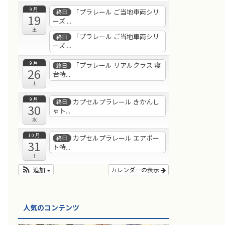
9月
「プラレール ご当地車両シリ
終日
19
ーズ ...
土
「プラレール ご当地車両シリ
終日
ーズ ...
9月
「プラレール リアルクラス 寝
終日
26
台特...
土
9月
カプセルプラレール きかんし
終日
30
ゃト...
水
10月
カプセルプラレール エアポー
終日
31
ト特...
土
追加
カレンダーの表示
人気のコンテンツ