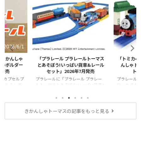
2026/5/29
2026/2/27
ールトーマス
「トミカ•プラレールブロック きか
「トミカ•
貨車&レール
んしゃトーマス エントリーセッ
ームス
7月発売
ト」2026年4月発売
プラレールに
ロック ジェ
ル プラレー
プラレールに「トミカ•プラレールブ
いっぱい貨車&
ロック きかんしゃトーマス エントリ
！
ーセット」が登場！！
きかんしゃトーマスの記事をもっと見る