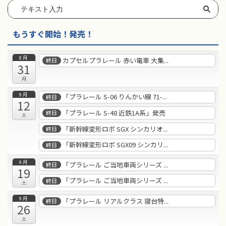
もうすぐ開始！発売！
8月
カプセルプラレール 赤い電車 大集...
終日
31
月
9月
「プラレール S-06 りんかい線 71-...
終日
12
「プラレール S-48 近鉄1A系」発売
終日
土
「新幹線変形ロボ SGX シンカリオ...
終日
「新幹線変形ロボ SGX09 シンカリ...
終日
9月
「プラレール ご当地車両シリーズ ...
終日
19
「プラレール ご当地車両シリーズ ...
終日
土
9月
「プラレール リアルクラス 寝台特...
終日
26
土