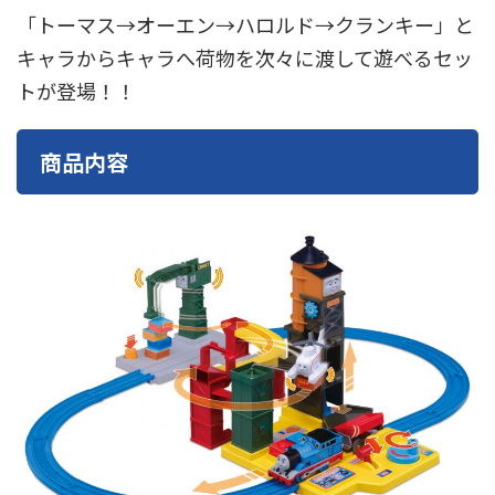
東急電鉄
東武鉄道
楽しい列車シリーズ
比叡電車
「トーマス→オーエン→ハロルド→クランキー」と
キャラからキャラへ荷物を次々に渡して遊べるセッ
蒸気機関車
西武鉄道
近鉄
トが登場！！
商品内容