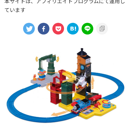
本サイトは、アフィリエイトプログラムにて運用し
ています
アニメシンカリオンあらすじ
イベント限定商品
カプセルプラレール（きかんしゃトーマス）
カプセルプラレール（鉄道会社）
クルーズトレインDXシリーズ
シンカリオンDVD
テコロシリーズ・はじめてのプラレール
ハッピーセット
プラレール博 in TOKYO
ベーシックセット・車両レールセット
レールと情景
レールセット
京急電鉄
京成電鉄グループ
京阪電車
伊豆急行
国鉄
大阪メトロ
富士急行
小田急電鉄
新幹線
東京メトロ
東京都交通局