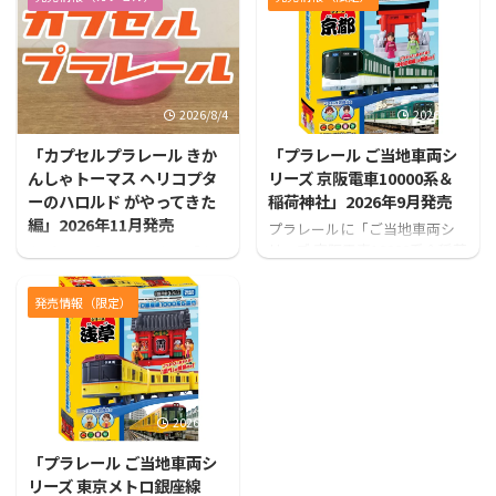
2026/8/4
2026/7/31
「カプセルプラレール きか
「プラレール ご当地車両シ
んしゃトーマス ヘリコプタ
リーズ 京阪電車10000系＆
ーのハロルド がやってきた
稲荷神社」2026年9月発売
編」2026年11月発売
プラレールに「ご当地車両シ
リーズ 京阪電車10000系＆稲荷
カプセルプラレールから「カ
神社」が登場！！
プセルプラレール きかんしゃ
トーマス ヘリコプターのハロ
発売情報（限定）
ルド がやってきた編」が発売
となります！
2026/7/31
「プラレール ご当地車両シ
リーズ 東京メトロ銀座線