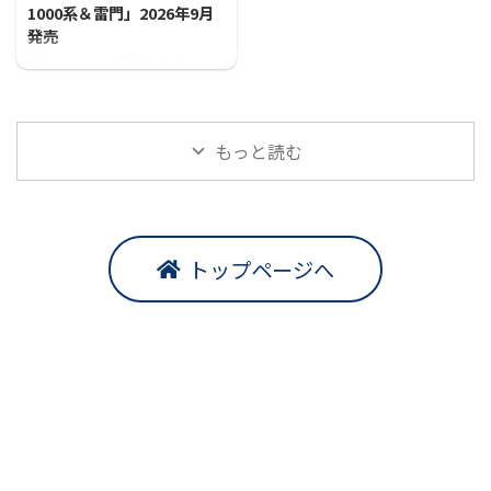
1000系＆雷門」2026年9月
発売
プラレールに「ご当地車両シ
リーズ 東京メトロ銀座線1000
系＆雷門」が登場！！
もっと読む
トップページへ