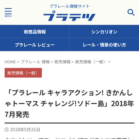
プラレール情報サイト
新商品情報
シンカリオン
プラレール レビュー
レール・情景の使い方
タグで探す！
HOME
>
プラレール 情報
>
発売情報
>
発売情報（一般）
>
JR九州
JR北海道
JR四国
JR東日本
JR東海
発売情報（一般）
JR西日本
JR貨物
KFシリーズ（1両ナンバリング）
「プラレール キャラアクション! きかんし
MODEROID
OTシリーズ（おしゃべりトーマス）
ゃトーマス チャレンジ!ソドー島」2018年
pickup
SCシリーズ（キャラクターラッピング）
7月発売
Sシリーズ（ナンバリングシリーズ）
2018年5月31日
TSシリーズ（トーマスナンバリング）
きかんしゃトーマス