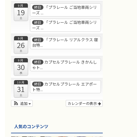
9月
「プラレール ご当地車両シリ
終日
19
ーズ ...
土
「プラレール ご当地車両シリ
終日
ーズ ...
9月
「プラレール リアルクラス 寝
終日
26
台特...
土
9月
カプセルプラレール きかんし
終日
30
ゃト...
水
10月
カプセルプラレール エアポー
終日
31
ト特...
土
追加
カレンダーの表示
人気のコンテンツ