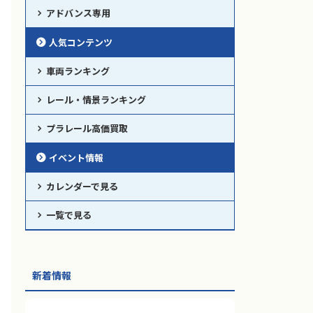
アドバンス専用
人気コンテンツ
車両ランキング
レール・情景ランキング
プラレール高価買取
イベント情報
カレンダーで見る
一覧で見る
新着情報