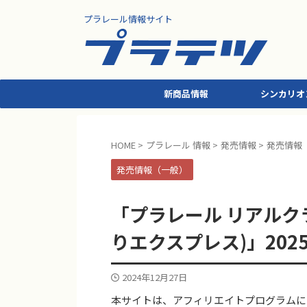
プラレール情報サイト
新商品情報
シンカリオ
HOME
>
プラレール 情報
>
発売情報
>
発売情報
発売情報（一般）
「プラレール リアルクラ
りエクスプレス)」202
2024年12月27日
本サイトは、アフィリエイトプログラムに