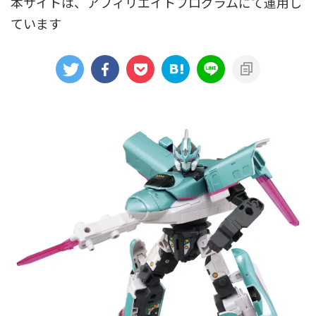
本サイトは、アフィリエイトプログラムにて運用し
ています
アニメシンカリオンあらすじ
イベント限定商品
カプセルプラレール（きかんしゃトーマス）
カプセルプラレール（鉄道会社）
クルーズトレインDXシリーズ
シンカリオンDVD
テコロシリーズ・はじめてのプラレール
ハッピーセット
プラレール博 in TOKYO
ベーシックセット・車両レールセット
レールと情景
レールセット
京急電鉄
京成電鉄グループ
京阪電車
伊豆急行
国鉄
大阪メトロ
富士急行
小田急電鉄
新幹線
東京メトロ
東京都交通局