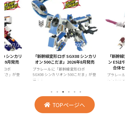
2026/7/31
2026/6/30
09 シンカリ
「新幹線変形ロボ SGX08 シンカリ
「新幹線変形
6年9月発売
オン 500こだま」2026年8月発売
ン E5はや
合体セッ
形ロボ
プラレールに「新幹線変形ロボ
3つばさ」が登
SGX08 シンカリオン 500こだま」が登
プラレールに
場！！
シンカリオン 
リンク合体
TOPページへ