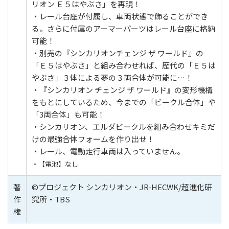
リオン Ｅ５はやぶさ」を再現！
・レール台座が付属し、車両状態で飾ることができ
る。さらに付属のアーマーパーツはレール台座に格納
可能！
・別売の『シンカリオンチェンジ ザ ワールド』の
「Ｅ５はやぶさ」と組み合わせれば、歴代の「Ｅ５は
やぶさ」３体による夢の３両合体が可能に…！
・『シンカリオン チェンジ ザ ワールド』の変形機構
をもとにしているため、今までの「ビークル合体」や
「3両合体」も可能！
・シンカリオン、エルダビークルを組み合わせキミだ
けの最強合体フォームを作り出せ！
・レール、電動走行車両は入っていません。
・【電池】なし
著
©プロジェクト シンカリオン・JR-HECWK/超進化研
作
究所・TBS
権