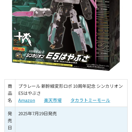
商
プラレール 新幹線変形ロボ 10周年記念 シンカリオン
品
E5はやぶさ
名
Amazon
楽天市場
タカラトミーモール
発
2025年7月19日発売
売
日