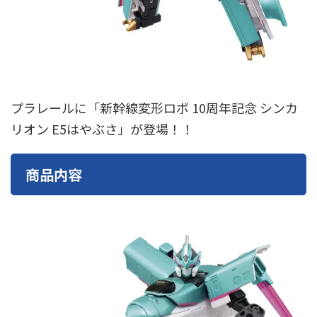
東急電鉄
東武鉄道
楽しい列車シリーズ
比叡電車
蒸気機関車
西武鉄道
近鉄
プラレールに「新幹線変形ロボ 10周年記念 シンカ
リオン E5はやぶさ」が登場！！
商品内容