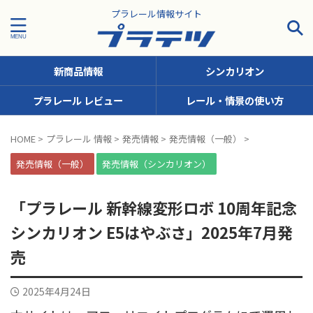
プラレール情報サイト
新商品情報
シンカリオン
プラレール レビュー
レール・情景の使い方
タグで探す！
HOME
>
プラレール 情報
>
発売情報
>
発売情報（一般）
>
JR九州
JR北海道
JR四国
JR東日本
JR東海
発売情報（一般）
発売情報（シンカリオン）
JR西日本
JR貨物
KFシリーズ（1両ナンバリング）
「プラレール 新幹線変形ロボ 10周年記念
MODEROID
OTシリーズ（おしゃべりトーマス）
シンカリオン E5はやぶさ」2025年7月発
pickup
SCシリーズ（キャラクターラッピング）
売
Sシリーズ（ナンバリングシリーズ）
2025年4月24日
TSシリーズ（トーマスナンバリング）
きかんしゃトーマス