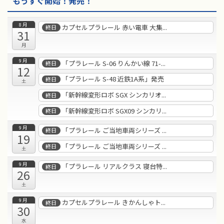
もうすぐ開始！発売！
8月
カプセルプラレール 赤い電車 大集...
終日
31
月
9月
「プラレール S-06 りんかい線 71-...
終日
12
「プラレール S-48 近鉄1A系」発売
終日
土
「新幹線変形ロボ SGX シンカリオ...
終日
「新幹線変形ロボ SGX09 シンカリ...
終日
9月
「プラレール ご当地車両シリーズ ...
終日
19
「プラレール ご当地車両シリーズ ...
終日
土
9月
「プラレール リアルクラス 寝台特...
終日
26
土
9月
カプセルプラレール きかんしゃト...
終日
30
水