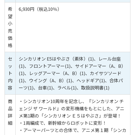
希
6,930円（税込10％）
望
小
売
価
格
セ
シンカリオン E5はやぶさ（素体）(1)、レール台座
ッ
(1)、フロントアーマー(1)、サイドアーマー（A、B）
ト
(1)、レッグアーマー（A、B）(1)、カイサツソード
内
(1)、ウイング（A、B）(1)、ヘッドギア(1)、合体パ
容
ーツ(1)、台車(1)、ラベル(1)、取扱説明書(1)
商
・シンカリオン10周年を記念し、『シンカリオン チ
品
ェンジ ザ ワールド』の変形機構をもとにした、アニ
詳
メ第1期の「シンカリオン Ｅ５はやぶさ」が登場！
細
・1両編成で、新幹線からロボットに変形！
・アーマーパーツとの合体で、アニメ第１期「シンカ