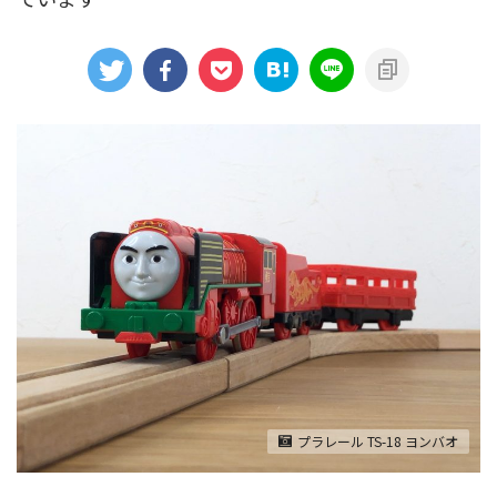
アニメシンカリオンあらすじ
イベント限定商品
カプセルプラレール（きかんしゃトーマス）
カプセルプラレール（鉄道会社）
クルーズトレインDXシリーズ
シンカリオンDVD
テコロシリーズ・はじめてのプラレール
ハッピーセット
プラレール博 in TOKYO
ベーシックセット・車両レールセット
レールと情景
レールセット
京急電鉄
京成電鉄グループ
京阪電車
伊豆急行
国鉄
大阪メトロ
富士急行
プラレール TS-18 ヨンバオ
小田急電鉄
新幹線
東京メトロ
東京都交通局