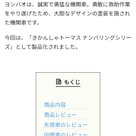
ヨンバオは、誠実で勇猛な機関車。勇敢に救助作業
東急電鉄
東武鉄道
楽しい列車シリーズ
比叡電車
をやり遂げたため、大胆なデザインの塗装を施され
蒸気機関車
西武鉄道
近鉄
た機関車です。
今回は、「きかんしゃトーマス ナンバリングシリー
ズ」として製品化されました。
もくじ
商品内容
商品レビュー
先頭車のレビュー
中間車のレビュー