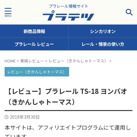
プラレール情報サイト
新商品情報
シンカリオン
プラレール レビュー
レール・情景の使い方
タグで探す！
HOME
>
車両レビュー
>
レビュー（きかんしゃトーマス）
>
JR九州
JR北海道
JR四国
JR東日本
JR東海
レビュー（きかんしゃトーマス）
JR西日本
JR貨物
KFシリーズ（1両ナンバリング）
【レビュー】プラレール TS-18 ヨンバオ
MODEROID
OTシリーズ（おしゃべりトーマス）
（きかんしゃトーマス）
pickup
SCシリーズ（キャラクターラッピング）
2019年3月30日
Sシリーズ（ナンバリングシリーズ）
本サイトは、アフィリエイトプログラムにて運用し
TSシリーズ（トーマスナンバリング）
きかんしゃトーマス
ています