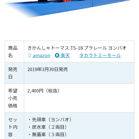
商品
きかんしゃトーマス TS-18 プラレール ヨンバオ
名
amazon
楽天
タカラトミーモール
発売
2019年3月30日発売
日
希望
2,400円（税抜）
小売
価格
セッ
・先頭車（ヨンバオ）
ト内
・炭水車（２両目）
容
・無蓋車（３両目）