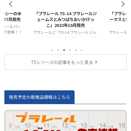
2022/8/31
2022/8/31
 プラレールジ
「プラレール TS-24 プラレールト
「プラレール 
おいかけっ
ーマスと色あわせ貨車」2022年10
月発売
月発売
プラレールに「
ジ」が登場！
プラレールジェ
プラレールに「プラレール TS-24 プラ
発売に伴い、「
けっこ」が登
レールトーマスと色あわせ貨車」が登
ジー」が廃
品の発売に伴
場！！ また、この新商品の発売に伴
る方は、お
＆ スキフ」が廃
い、「TS-24 プラレールケイトリン」
なる方は、お
が廃盤となりますので、気になる方
は、お早めに。
TSシリーズの記事をもっと見る
発売予定の新商品情報はこちら