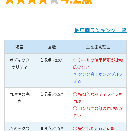
▶︎車両ランキング一覧
項目
点数
主な採点理由
1.6点
ボディのク
○ シールの使用箇所が比較
／2.0点
オリティ
的少ない
× タンク貨車がシンプルす
ぎる
1.7点
再現性の高
○ 特徴的なボディラインを
／2.0点
さ
再現
○ ヨンバオの顔の再現度が
高い
0.9点
ギミックの
○ 安定した走行が可能
／1.0点