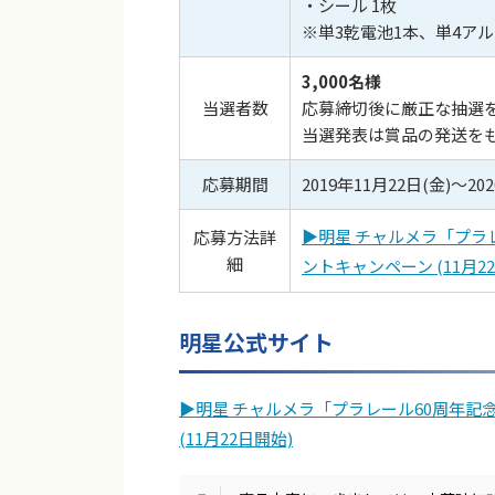
・シール 1枚
※単3乾電池1本、単4アル
3,000名様
当選者数
応募締切後に厳正な抽選
当選発表は賞品の発送を
応募期間
2019年11月22日(金)～2
▶︎明星 チャルメラ「プ
応募方法詳
細
ントキャンペーン (11月2
明星公式サイト
▶︎明星 チャルメラ「プラレール60周年
(11月22日開始)