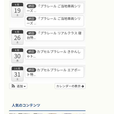
9月
「プラレール ご当地車両シリ
終日
19
ーズ ...
土
「プラレール ご当地車両シリ
終日
ーズ ...
9月
「プラレール リアルクラス 寝
終日
26
台特...
土
9月
カプセルプラレール きかんし
終日
30
ゃト...
水
10月
カプセルプラレール エアポー
終日
31
ト特...
土
追加
カレンダーの表示
人気のコンテンツ