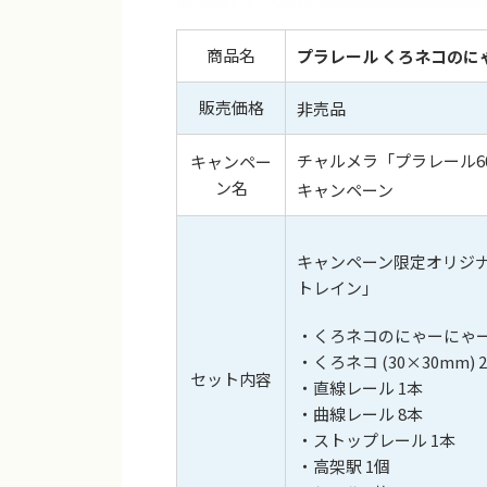
商品名
プラレール くろネコのに
販売価格
非売品
チャルメラ「プラレール
キャンペー
ン名
キャンペーン
キャンペーン限定オリジナ
トレイン」
・くろネコのにゃーにゃート
・くろネコ (30×30mm) 
セット内容
・直線レール 1本
・曲線レール 8本
・ストップレール 1本
・高架駅 1個