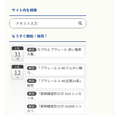
サイト内を検索
もうすぐ開始！発売！
8月
カプセルプラレール 赤い電車
終日
31
大集...
月
9月
「プラレール S-06 りんかい線
終日
12
71-...
土
「プラレール S-48 近鉄1A系」
終日
発売
「新幹線変形ロボ SGX シンカ
終日
リオ...
「新幹線変形ロボ SGX09 シン
終日
カリ...