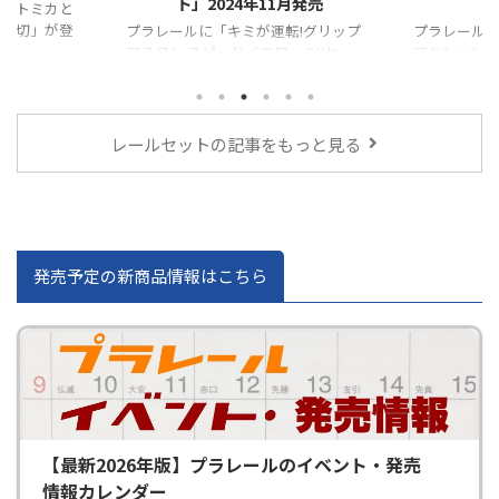
月発売
2024年9月発売
転!グリップ
プラレールに「プラレール レバーで
プラレールに
ー DXセッ
アクション&サウンド!ビッグステーシ
がる自動Y字
ョン」が登場！！
が登場！！
レールセットの記事をもっと見る
発売予定の新商品情報はこちら
【最新2026年版】プラレールのイベント・発売
情報カレンダー