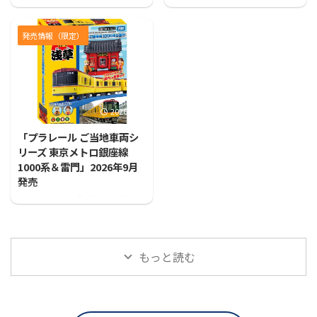
リーズ 京阪電車10000系＆稲荷
カプセルプラレールから「カ
神社」が登場！！
プセルプラレール きかんしゃ
トーマス ヘリコプターのハロ
発売情報（限定）
ルド がやってきた編」が発売
となります！
2026/7/31
「プラレール ご当地車両シ
リーズ 東京メトロ銀座線
1000系＆雷門」2026年9月
発売
プラレールに「ご当地車両シ
リーズ 東京メトロ銀座線1000
系＆雷門」が登場！！
もっと読む