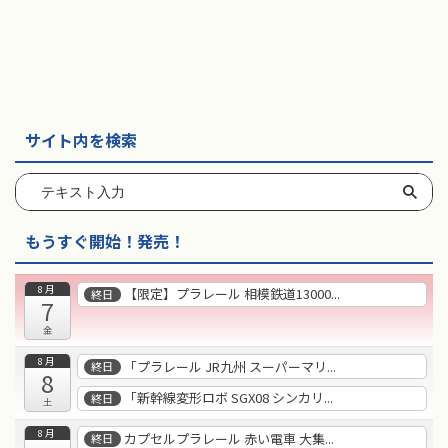
サイト内を検索
もうすぐ開始！発売！
8月
【限定】プラレール 相模鉄道13000...
終日
7
金
8月
「プラレール JR九州 スーパーマリ...
終日
8
「新幹線変形ロボ SGX08 シンカリ...
終日
土
8月
カプセルプラレール 赤い電車 大集...
終日