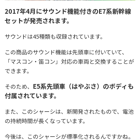
東急電鉄
東武鉄道
楽しい列車シリーズ
比叡電車
2017年4月にサウンド機能付きのE7系新幹線
蒸気機関車
西武鉄道
近鉄
セットが発売されます。
サウンドは45種類も収録されています。
この商品のサウンド機能は先頭車に付いていて、
「マスコン・笛コン」対応の車両と交換することが
できます。
E5系先頭車（はやぶさ）のボディも
そのため、
付属されています。
また、このシャーシは、新開発されたもので、電池
の持続時間が長くなっています。
今後は、このシャーシが標準化されるんですかね。