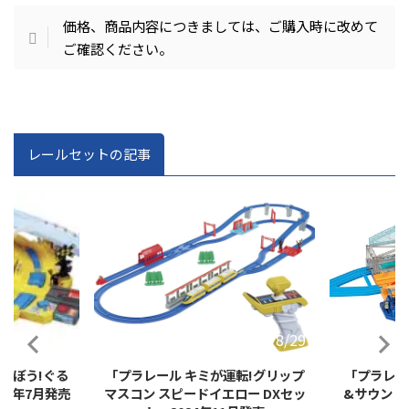
価格、商品内容につきましては、ご購入時に改めて
ご確認ください。
レールセットの記事
2024/8/29
2024/7/31
転!グリップ
「プラレール レバーでアクション
「プラレー
ロー DXセッ
&サウンド!ビッグステーション」
ポイントレー