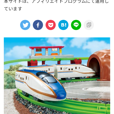
本サイトは、アフィリエイトプログラムにて運用し
ています
アニメシンカリオンあらすじ
イベント限定商品
カプセルプラレール（きかんしゃトーマス）
カプセルプラレール（鉄道会社）
クルーズトレインDXシリーズ
シンカリオンDVD
テコロシリーズ・はじめてのプラレール
ハッピーセット
プラレール博 in TOKYO
ベーシックセット・車両レールセット
レールと情景
レールセット
京急電鉄
京成電鉄グループ
京阪電車
伊豆急行
国鉄
大阪メトロ
富士急行
小田急電鉄
新幹線
東京メトロ
東京都交通局