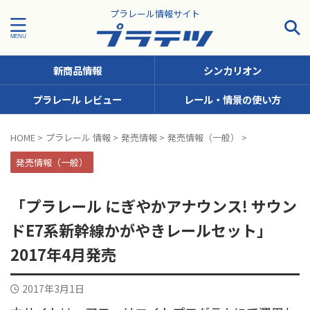
プラレール情報サイト
新商品情報
シンカリオン
プラレール レビュー
レール・情景の使い方
タグで探す！
HOME
>
プラレール 情報
>
発売情報
>
発売情報（一般）
>
JR九州
JR北海道
JR四国
JR東日本
JR東海
発売情報（一般）
JR西日本
JR貨物
KFシリーズ（1両ナンバリング）
「プラレール にぎやかアナウンス! サウン
MODEROID
OTシリーズ（おしゃべりトーマス）
ドE7系新幹線かがやきレールセット」
pickup
SCシリーズ（キャラクターラッピング）
2017年4月発売
Sシリーズ（ナンバリングシリーズ）
2017年3月1日
TSシリーズ（トーマスナンバリング）
きかんしゃトーマス