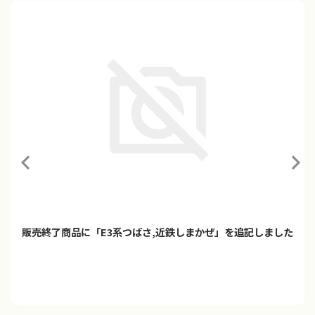
「プラレール ご当地車両シリーズ 京阪電車10000系＆稲荷神
社」2026年9月発売
プラレールに「ご当地車両シリーズ 京阪電車10000系＆稲荷神社」
が登場！！