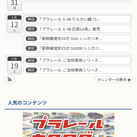
31
月
9月
「プラレール S-06 りんかい線 71-...
終日
12
「プラレール S-48 近鉄1A系」発売
終日
土
「新幹線変形ロボ SGX シンカリオ...
終日
「新幹線変形ロボ SGX09 シンカリ...
終日
9月
「プラレール ご当地車両シリーズ ...
終日
19
「プラレール ご当地車両シリーズ ...
終日
土
カレンダーの表示
人気のコンテンツ