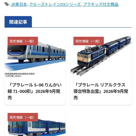
-
JR東日本
,
クルーズトレインDXシリーズ
,
プラキッズ付き商品
関連記事
発売情報（一般）
発売情報（一般）
2026/7/31
2026/7/31
「プラレール S-06 りんかい
「プラレール リアルクラス
線 71-000形」2026年9月発
寝台特急出雲」2026年9月発
売
売
発売情報（一般）