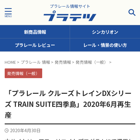
プラレール情報サイト
新商品情報
シンカリオン
プラレール レビュー
レール・情景の使い方
タグで探す！
HOME
>
プラレール 情報
>
発売情報
>
発売情報（一般）
>
JR九州
JR北海道
JR四国
JR東日本
JR東海
発売情報（一般）
JR西日本
JR貨物
KFシリーズ（1両ナンバリング）
「プラレール クルーズトレインDXシリー
MODEROID
OTシリーズ（おしゃべりトーマス）
ズ TRAIN SUITE四季島」2020年6月再生
pickup
SCシリーズ（キャラクターラッピング）
産
Sシリーズ（ナンバリングシリーズ）
2020年4月30日
TSシリーズ（トーマスナンバリング）
きかんしゃトーマス