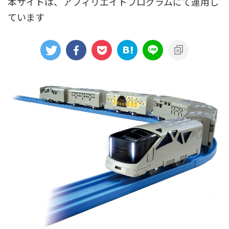
本サイトは、アフィリエイトプログラムにて運用し
ています
アニメシンカリオンあらすじ
イベント限定商品
カプセルプラレール（きかんしゃトーマス）
カプセルプラレール（鉄道会社）
クルーズトレインDXシリーズ
シンカリオンDVD
テコロシリーズ・はじめてのプラレール
ハッピーセット
プラレール博 in TOKYO
ベーシックセット・車両レールセット
レールと情景
レールセット
京急電鉄
京成電鉄グループ
京阪電車
伊豆急行
国鉄
大阪メトロ
富士急行
小田急電鉄
新幹線
東京メトロ
東京都交通局