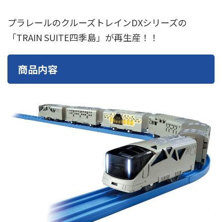
東急電鉄
東武鉄道
楽しい列車シリーズ
比叡電車
プラレールのクルーズトレインDXシリーズの
蒸気機関車
西武鉄道
近鉄
「TRAIN SUITE四季島」が再生産！！
商品内容