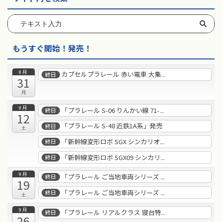
もうすぐ開始！発売！
8月
カプセルプラレール 赤い電車 大集...
終日
31
月
9月
「プラレール S-06 りんかい線 71-...
終日
12
「プラレール S-48 近鉄1A系」発売
終日
土
「新幹線変形ロボ SGX シンカリオ...
終日
「新幹線変形ロボ SGX09 シンカリ...
終日
9月
「プラレール ご当地車両シリーズ ...
終日
19
「プラレール ご当地車両シリーズ ...
終日
土
9月
「プラレール リアルクラス 寝台特...
終日
26