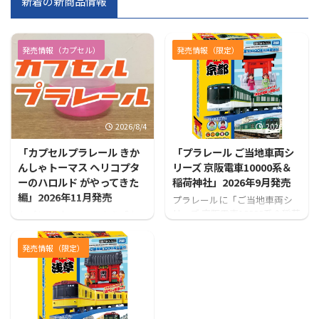
新着の新商品情報
発売情報（カプセル）
発売情報（限定）
2026/8/4
2026/7/31
「カプセルプラレール きか
「プラレール ご当地車両シ
んしゃトーマス ヘリコプタ
リーズ 京阪電車10000系＆
ーのハロルド がやってきた
稲荷神社」2026年9月発売
編」2026年11月発売
プラレールに「ご当地車両シ
リーズ 京阪電車10000系＆稲荷
カプセルプラレールから「カ
神社」が登場！！
プセルプラレール きかんしゃ
トーマス ヘリコプターのハロ
発売情報（限定）
ルド がやってきた編」が発売
となります！