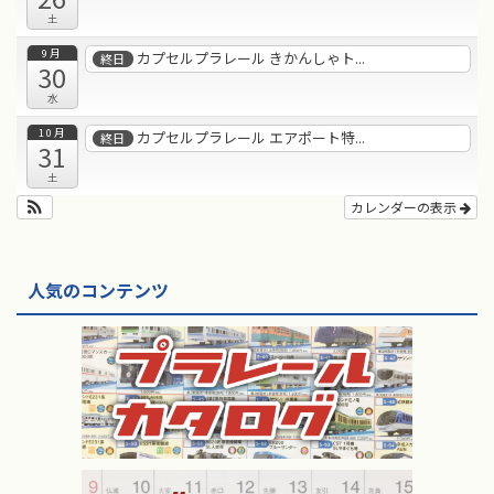
土
9月
カプセルプラレール きかんしゃト...
終日
30
水
10月
カプセルプラレール エアポート特...
終日
31
土
カレンダーの表示
人気のコンテンツ