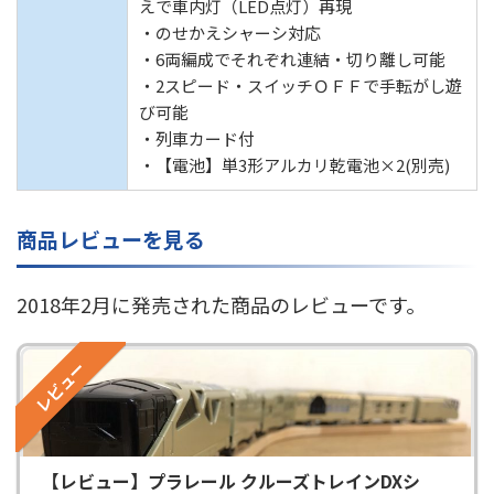
えで車内灯（LED点灯）再現
・のせかえシャーシ対応
・6両編成でそれぞれ連結・切り離し可能
・2スピード・スイッチＯＦＦで手転がし遊
び可能
・列車カード付
・【電池】単3形アルカリ乾電池×2(別売)
商品レビューを見る
2018年2月に発売された商品のレビューです。
レビュー
【レビュー】プラレール クルーズトレインDXシ