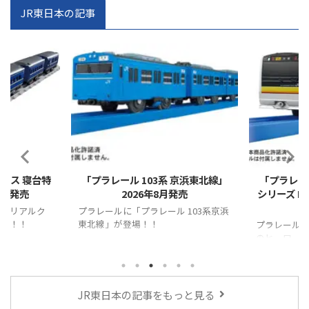
JR東日本の記事
2026/7/31
2026/6/30
ラス 寝台特
「プラレール 103系 京浜東北線」
「プラレー
9月発売
2026年8月発売
シリーズ E2
ル リアルク
プラレールに「プラレール 103系京浜
登場！！
東北線」が登場！！
プラレールに
のヒーローシ
が登場！！
JR東日本の記事をもっと見る