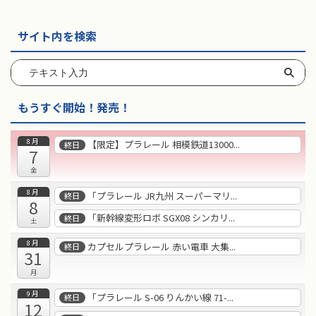
サイト内を検索
もうすぐ開始！発売！
8月
【限定】プラレール 相模鉄道13000...
終日
7
金
8月
「プラレール JR九州 スーパーマリ...
終日
8
「新幹線変形ロボ SGX08 シンカリ...
終日
土
8月
カプセルプラレール 赤い電車 大集...
終日
31
月
9月
「プラレール S-06 りんかい線 71-...
終日
12