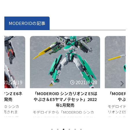
MODEROIDの記事
2021/6/28
2021/6/28
リオンZ E5は
「MODEROID シンカリオンZ E5は
「MODER
ット」2022
やぶさ」2022年1月発売
ン オー
モデロイドから「MODEROID シンカ
モデロイドから
リオンZ E5はやぶさ」が発売されま
クシンカリオ
OID シンカ
す。シンカリオンモードをリアル再現
ます。シン
5ヤマノテセッ
したプラスチックモデルのシンカリオ
現したプラ
ンカリオンモ
ンです。
オンです。
ラスチックモ