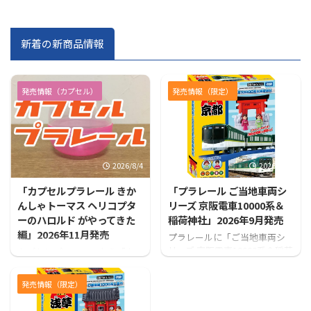
新着の新商品情報
発売情報（カプセル）
発売情報（限定）
2026/8/4
2026/7/31
「カプセルプラレール きか
「プラレール ご当地車両シ
んしゃトーマス ヘリコプタ
リーズ 京阪電車10000系＆
ーのハロルド がやってきた
稲荷神社」2026年9月発売
編」2026年11月発売
プラレールに「ご当地車両シ
リーズ 京阪電車10000系＆稲荷
カプセルプラレールから「カ
神社」が登場！！
プセルプラレール きかんしゃ
トーマス ヘリコプターのハロ
発売情報（限定）
ルド がやってきた編」が発売
となります！