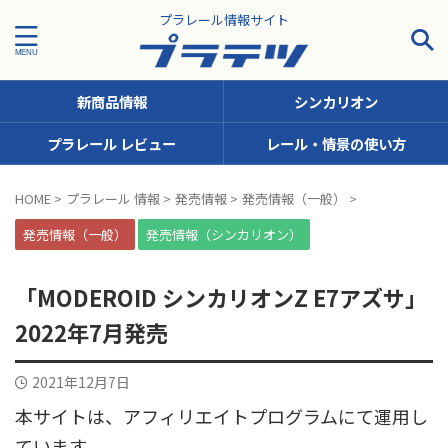
プラレール情報サイト
新商品情報
シンカリオン
プラレール レビュー
レール・情景の使い方
タグで探す！
HOME
>
プラレール 情報
>
発売情報
>
発売情報（一般）
>
JR九州
JR北海道
JR四国
JR東日本
JR東海
発売情報（一般）
発売情報（シンカリオン）
JR西日本
JR貨物
KFシリーズ（1両ナンバリング）
「MODEROID シンカリオンZ E7アズサ」
MODEROID
OTシリーズ（おしゃべりトーマス）
2022年7月発売
pickup
SCシリーズ（キャラクターラッピング）
2021年12月7日
Sシリーズ（ナンバリングシリーズ）
本サイトは、アフィリエイトプログラムにて運用し
TSシリーズ（トーマスナンバリング）
きかんしゃトーマス
ています