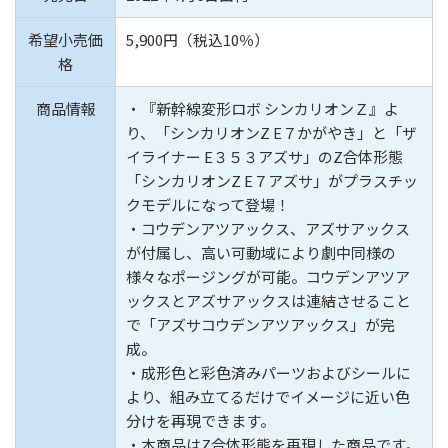
希望小売価
5,900円（税込10％）
格
商品情報
・『新幹線変形ロボ シンカリオンＺ』よ
り、「シンカリオンZ E７かがやき」と「ザ
イライナー E３５３アズサ」のZ合体形態
「シンカリオンZ E７アズサ」がプラスチッ
クモデルになって登場！
・コウデンアツアックス、アズサアックス
が付属し、高い可動域により劇中同様の
様々なポージングが可能。コウデンアツア
ックスとアズサアックスは連結させること
で「アズサコウデンアツアックス」が完
成。
・成形色と彩色済みパーツおよびシールに
より、組み立てるだけでイメージに近い色
分けを再現できます。
・本商品はZ合体形態を再現した商品です。