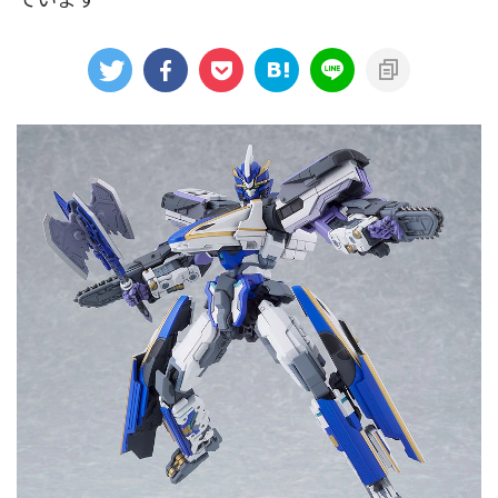
アニメシンカリオンあらすじ
イベント限定商品
カプセルプラレール（きかんしゃトーマス）
カプセルプラレール（鉄道会社）
クルーズトレインDXシリーズ
シンカリオンDVD
テコロシリーズ・はじめてのプラレール
ハッピーセット
プラレール博 in TOKYO
ベーシックセット・車両レールセット
レールと情景
レールセット
京急電鉄
京成電鉄グループ
京阪電車
伊豆急行
国鉄
大阪メトロ
富士急行
小田急電鉄
新幹線
東京メトロ
東京都交通局