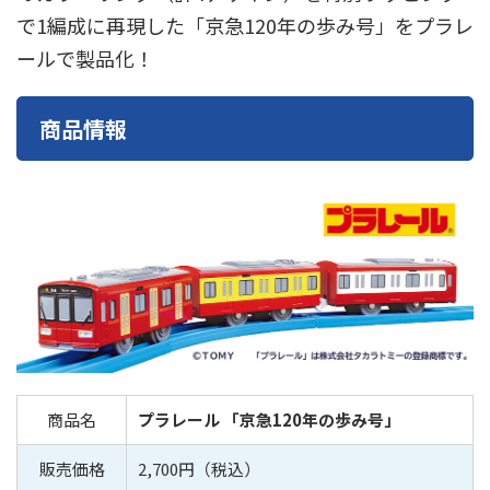
東急電鉄
東武鉄道
楽しい列車シリーズ
比叡電車
で1編成に再現した「京急120年の歩み号」をプラレ
ールで製品化！
蒸気機関車
西武鉄道
近鉄
商品情報
商品名
プラレール 「京急120年の歩み号」
販売価格
2,700円（税込）