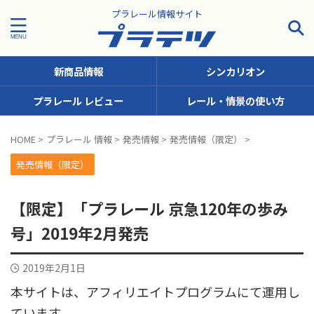
プラレール情報サイト
新商品情報
シンカリオン
プラレール レビュー
レール・情景の使い方
タグで探す！
HOME
>
プラレール 情報
>
発売情報
>
発売情報（限定）
>
JR九州
JR北海道
JR四国
JR東日本
JR東海
発売情報（限定）
JR西日本
JR貨物
KFシリーズ（1両ナンバリング）
【限定】「プラレール 京急120年の歩み
MODEROID
OTシリーズ（おしゃべりトーマス）
号」2019年2月発売
pickup
SCシリーズ（キャラクターラッピング）
2019年2月1日
Sシリーズ（ナンバリングシリーズ）
本サイトは、アフィリエイトプログラムにて運用し
TSシリーズ（トーマスナンバリング）
きかんしゃトーマス
ています