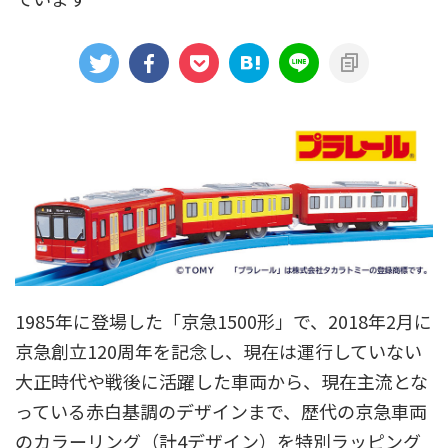
アニメシンカリオンあらすじ
イベント限定商品
カプセルプラレール（きかんしゃトーマス）
カプセルプラレール（鉄道会社）
クルーズトレインDXシリーズ
シンカリオンDVD
テコロシリーズ・はじめてのプラレール
ハッピーセット
プラレール博 in TOKYO
ベーシックセット・車両レールセット
レールと情景
1985年に登場した「京急1500形」で、2018年2月に
レールセット
京急電鉄
京成電鉄グループ
京阪電車
京急創立120周年を記念し、現在は運行していない
大正時代や戦後に活躍した車両から、現在主流とな
伊豆急行
国鉄
大阪メトロ
富士急行
っている赤白基調のデザインまで、歴代の京急車両
小田急電鉄
新幹線
東京メトロ
東京都交通局
のカラーリング（計4デザイン）を特別ラッピング