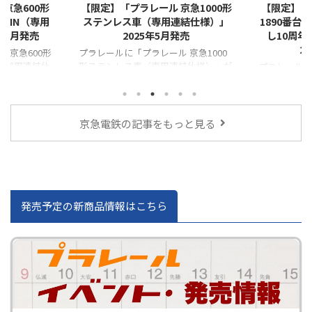
京急600形
【限定】「プラレール 京急1000形
【限定】「
 TRAIN（専用
ステンレス車（専用連結仕様）」
1890番台「
年7月発売
2025年5月発売
し10周
2
 京急600形
プラレールに「プラレール 京急1000
AIN（専用連結仕
形ステンレス車（専用連結仕様）」が
プラレールに
登場！！
形1890番台「
し10周年号
場！！ 202
日（日）の
京急電鉄の記事をもっと見る
ぐらし×け
inおおたく
で10周年お
として、期
ぐらしのキ
施した人気
発売予定の新商品情報はこちら
し10周年号