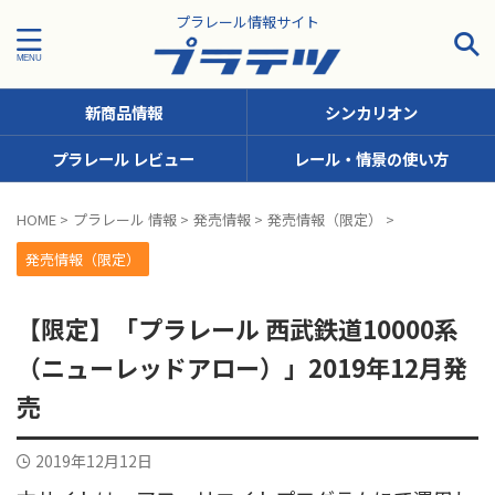
プラレール情報サイト
新商品情報
シンカリオン
プラレール レビュー
レール・情景の使い方
タグで探す！
HOME
>
プラレール 情報
>
発売情報
>
発売情報（限定）
>
JR九州
JR北海道
JR四国
JR東日本
JR東海
発売情報（限定）
JR西日本
JR貨物
KFシリーズ（1両ナンバリング）
【限定】「プラレール 西武鉄道10000系
MODEROID
OTシリーズ（おしゃべりトーマス）
（ニューレッドアロー）」2019年12月発
pickup
SCシリーズ（キャラクターラッピング）
売
Sシリーズ（ナンバリングシリーズ）
2019年12月12日
TSシリーズ（トーマスナンバリング）
きかんしゃトーマス