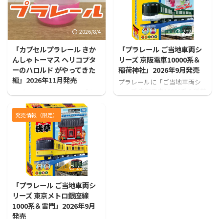
2026/8/4
2026/7/31
「カプセルプラレール きか
「プラレール ご当地車両シ
んしゃトーマス ヘリコプタ
リーズ 京阪電車10000系＆
ーのハロルド がやってきた
稲荷神社」2026年9月発売
編」2026年11月発売
プラレールに「ご当地車両シ
リーズ 京阪電車10000系＆稲荷
カプセルプラレールから「カ
神社」が登場！！
プセルプラレール きかんしゃ
トーマス ヘリコプターのハロ
発売情報（限定）
ルド がやってきた編」が発売
となります！
2026/7/31
「プラレール ご当地車両シ
リーズ 東京メトロ銀座線
1000系＆雷門」2026年9月
発売