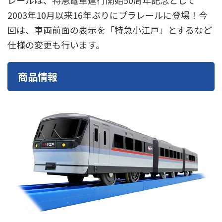
レールは、特急電車運行開始50周年記念として
東急電鉄
東武鉄道
楽しい列車シリーズ
比叡電車
2003年10月以来16年ぶりにプラレールに登場！今
回は、車両前面の表示を「特急小江戸」とするなど
蒸気機関車
西武鉄道
近鉄
仕様の変更も行います。
商品情報