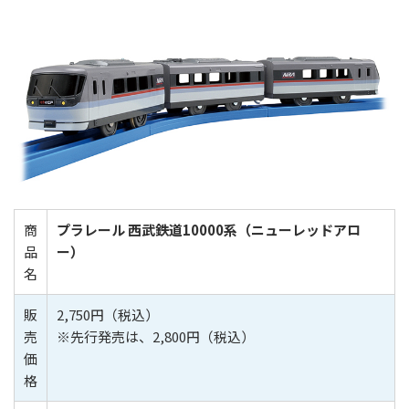
商
プラレール 西武鉄道10000系（ニューレッドアロ
品
ー）
名
販
2,750円（税込）
売
※先行発売は、2,800円（税込）
価
格