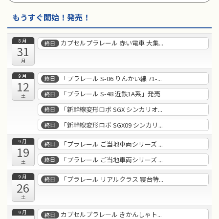
もうすぐ開始！発売！
8月
カプセルプラレール 赤い電車 大集...
終日
31
月
9月
「プラレール S-06 りんかい線 71-...
終日
12
「プラレール S-48 近鉄1A系」発売
終日
土
「新幹線変形ロボ SGX シンカリオ...
終日
「新幹線変形ロボ SGX09 シンカリ...
終日
9月
「プラレール ご当地車両シリーズ ...
終日
19
「プラレール ご当地車両シリーズ ...
終日
土
9月
「プラレール リアルクラス 寝台特...
終日
26
土
9月
カプセルプラレール きかんしゃト...
終日