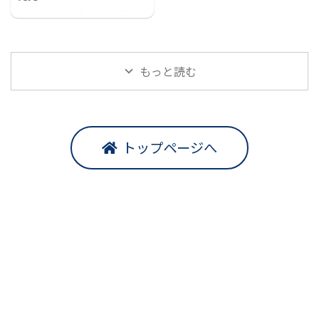
プラレールに「ご当地車両シ
リーズ 東京メトロ銀座線1000
系＆雷門」が登場！！
もっと読む
トップページへ