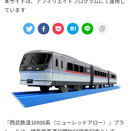
本サイトは、アフィリエイトプログラムにて運用し
ています
アニメシンカリオンあらすじ
イベント限定商品
カプセルプラレール（きかんしゃトーマス）
カプセルプラレール（鉄道会社）
クルーズトレインDXシリーズ
シンカリオンDVD
テコロシリーズ・はじめてのプラレール
ハッピーセット
プラレール博 in TOKYO
ベーシックセット・車両レールセット
レールと情景
レールセット
京急電鉄
京成電鉄グループ
京阪電車
伊豆急行
国鉄
大阪メトロ
富士急行
「西武鉄道10000系（ニューレッドアロー）」プラ
小田急電鉄
新幹線
東京メトロ
東京都交通局