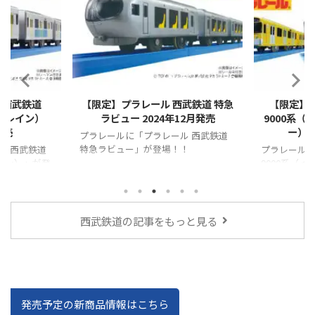
2024/11/26
2024/11/26
 西武鉄道
【限定】プラレール 西武鉄道 特急
【限定】
ルトレイン）
ラビュー 2024年12月発売
9000系
発売
ー）」
プラレールに「プラレール 西武鉄道
特急ラビュー」が登場！！
ル 西武鉄道
プラレールに
レイン）」が登
9000系（
ー）」が登
西武鉄道の記事をもっと見る
発売予定の新商品情報はこちら