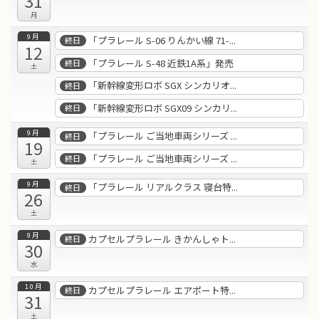
31
月
9月
「プラレール S-06 りんかい線 71-...
終日
12
「プラレール S-48 近鉄1A系」発売
終日
土
「新幹線変形ロボ SGX シンカリオ...
終日
「新幹線変形ロボ SGX09 シンカリ...
終日
9月
「プラレール ご当地車両シリーズ ...
終日
19
「プラレール ご当地車両シリーズ ...
終日
土
9月
「プラレール リアルクラス 寝台特...
終日
26
土
9月
カプセルプラレール きかんしゃト...
終日
30
水
10月
カプセルプラレール エアポート特...
終日
31
土