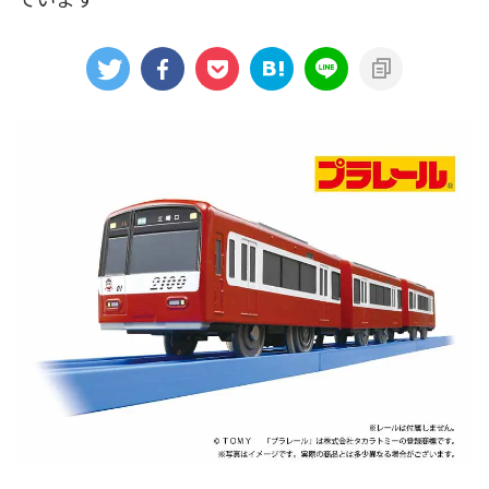
アニメシンカリオンあらすじ
イベント限定商品
カプセルプラレール（きかんしゃトーマス）
カプセルプラレール（鉄道会社）
クルーズトレインDXシリーズ
シンカリオンDVD
テコロシリーズ・はじめてのプラレール
ハッピーセット
プラレール博 in TOKYO
ベーシックセット・車両レールセット
レールと情景
レールセット
京急電鉄
京成電鉄グループ
京阪電車
伊豆急行
国鉄
大阪メトロ
富士急行
小田急電鉄
新幹線
東京メトロ
東京都交通局