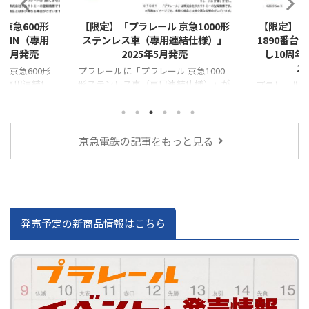
急600形
【限定】「プラレール 京急1000形
【限定】「プ
RAIN（専用
ステンレス車（専用連結仕様）」
1890番台「L
7月発売
2025年5月発売
し10周年
20
京急600形
プラレールに「プラレール 京急1000
IN（専用連結仕
形ステンレス車（専用連結仕様）」が
プラレールに「
登場！！
形1890番台「L
し10周年号（
場！！ 2022
日（日）の期
京急電鉄の記事をもっと見る
ぐらし×けい
inおおたく「
で10周年お祝
として、期間
ぐらしのキャ
施した人気の
発売予定の新商品情報はこちら
し10周年号」