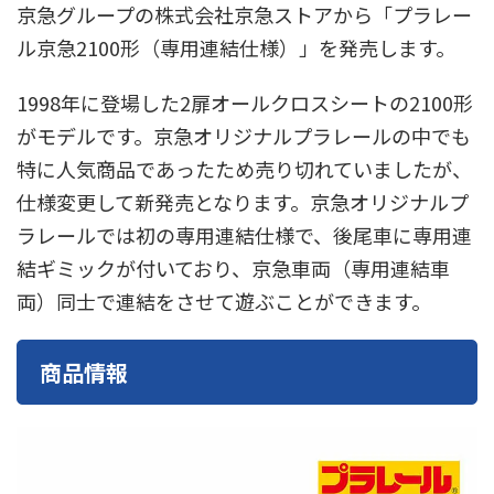
京急グループの株式会社京急ストアから「プラレー
東急電鉄
東武鉄道
楽しい列車シリーズ
比叡電車
ル京急2100形（専用連結仕様）」を発売します。
蒸気機関車
西武鉄道
近鉄
1998年に登場した2扉オールクロスシートの2100形
がモデルです。京急オリジナルプラレールの中でも
特に人気商品であったため売り切れていましたが、
仕様変更して新発売となります。京急オリジナルプ
ラレールでは初の専用連結仕様で、後尾車に専用連
結ギミックが付いており、京急車両（専用連結車
両）同士で連結をさせて遊ぶことができます。
商品情報