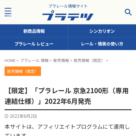
プラレール情報サイト
新商品情報
シンカリオン
プラレール レビュー
レール・情景の使い方
タグで探す！
HOME
>
プラレール 情報
>
発売情報
>
発売情報（限定）
>
JR九州
JR北海道
JR四国
JR東日本
JR東海
発売情報（限定）
JR西日本
JR貨物
KFシリーズ（1両ナンバリング）
【限定】「プラレール 京急2100形（専用
MODEROID
OTシリーズ（おしゃべりトーマス）
連結仕様）」2022年6月発売
pickup
SCシリーズ（キャラクターラッピング）
2022年6月2日
Sシリーズ（ナンバリングシリーズ）
本サイトは、アフィリエイトプログラムにて運用し
TSシリーズ（トーマスナンバリング）
きかんしゃトーマス
ています