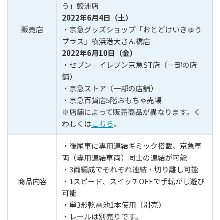
う」鮫洲店
2022年6月4日（土）
販売店
・京急グッズショップ「おとどけいきゅう
プラス」横浜港大さん橋店
2022年6月10日（金）
・セブン‐イレブン京急ST店（一部の店
舗）
・京急ストア（一部の店舗）
・京急百貨店5階おもちゃ売場
※店舗によって販売商品が異なります。く
わしくは
こちら
。
・後尾車に専用連結ギミック搭載、京急車
両（専用連結車両）同士の連結が可能
・3両編成でそれぞれ連結・切り離し可能
商品内容
・1スピード、スイッチOFFで手転がし遊び
可能
・単3形乾電池1本使用（別売）
・レールは別売りです。