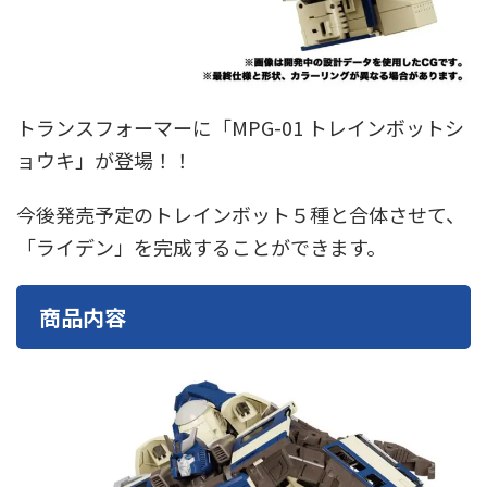
東急電鉄
東武鉄道
楽しい列車シリーズ
比叡電車
蒸気機関車
西武鉄道
近鉄
トランスフォーマーに「MPG-01 トレインボットシ
ョウキ」が登場！！
今後発売予定のトレインボット５種と合体させて、
「ライデン」を完成することができます。
商品内容