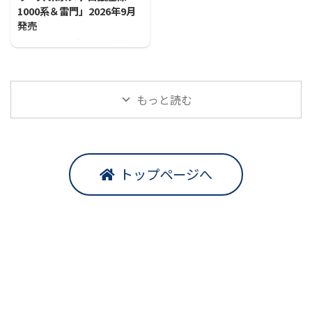
1000系＆雷門」2026年9月
発売
プラレールに「ご当地車両シ
リーズ 東京メトロ銀座線1000
系＆雷門」が登場！！
もっと読む
トップページへ