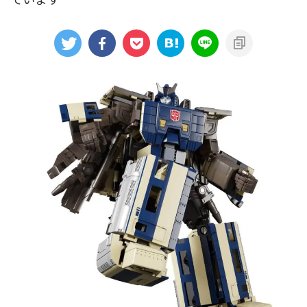
アニメシンカリオンあらすじ
イベント限定商品
カプセルプラレール（きかんしゃトーマス）
カプセルプラレール（鉄道会社）
クルーズトレインDXシリーズ
シンカリオンDVD
テコロシリーズ・はじめてのプラレール
ハッピーセット
プラレール博 in TOKYO
ベーシックセット・車両レールセット
レールと情景
レールセット
京急電鉄
京成電鉄グループ
京阪電車
伊豆急行
国鉄
大阪メトロ
富士急行
小田急電鉄
新幹線
東京メトロ
東京都交通局