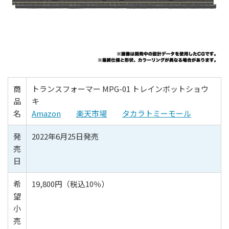
商
トランスフォーマー MPG-01 トレインボットショウ
品
キ
名
Amazon
楽天市場
タカラトミーモール
発
2022年6月25日発売
売
日
希
19,800円（税込10％）
望
小
売