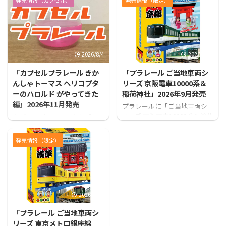
発売情報（カプセル）
発売情報（限定）
2026/8/4
2026/7/31
「カプセルプラレール きか
「プラレール ご当地車両シ
んしゃトーマス ヘリコプタ
リーズ 京阪電車10000系＆
ーのハロルド がやってきた
稲荷神社」2026年9月発売
編」2026年11月発売
プラレールに「ご当地車両シ
リーズ 京阪電車10000系＆稲荷
カプセルプラレールから「カ
神社」が登場！！
プセルプラレール きかんしゃ
トーマス ヘリコプターのハロ
発売情報（限定）
ルド がやってきた編」が発売
となります！
2026/7/31
「プラレール ご当地車両シ
リーズ 東京メトロ銀座線