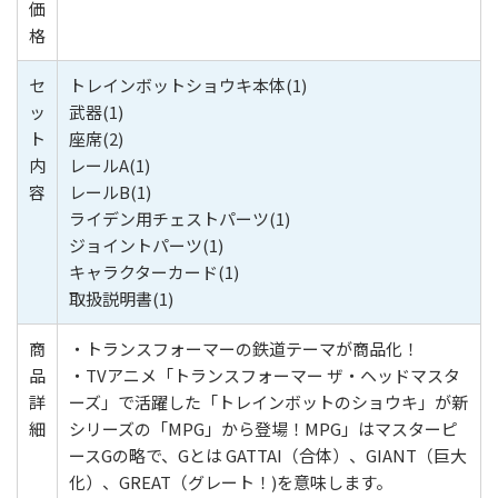
価
格
セ
トレインボットショウキ本体(1)
ッ
武器(1)
ト
座席(2)
内
レールA(1)
容
レールB(1)
ライデン用チェストパーツ(1)
ジョイントパーツ(1)
キャラクターカード(1)
取扱説明書(1)
商
・トランスフォーマーの鉄道テーマが商品化！
品
・TVアニメ「トランスフォーマー ザ・ヘッドマスタ
詳
ーズ」で活躍した「トレインボットのショウキ」が新
細
シリーズの「MPG」から登場！MPG」はマスターピ
ースGの略で、Gとは GATTAI（合体）、GIANT（巨大
化）、GREAT（グレート！)を意味します。