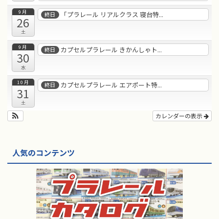
9月
「プラレール リアルクラス 寝台特...
終日
26
土
9月
カプセルプラレール きかんしゃト...
終日
30
水
10月
カプセルプラレール エアポート特...
終日
31
土
カレンダーの表示
人気のコンテンツ