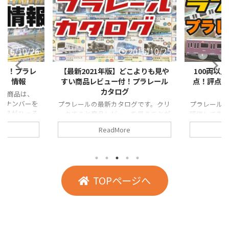
2016/10/25
2016/6/28
こよりも見や
100両以上のプラレール車両を採
レール・情
！プラレール
点！評点ランキング（プラレール
採点ランキ
車両編）
グです。クリ
プラレール車両の完成度を5点満点で
プラレール
を見ることが
評価してます。ギミック、ボディーの
成度を5点満
考にしてくだ
クオリティ、おもちゃとしての強度・
ック、デザ
ReadMore
使いやすさなど総合的に判断していま
としての強
す。 あなたのもっているプラレールは
に判断してい
何点ですか？ 画像をクリックする
すると、各
と、各レビューを閲覧できます。
TOPページへ