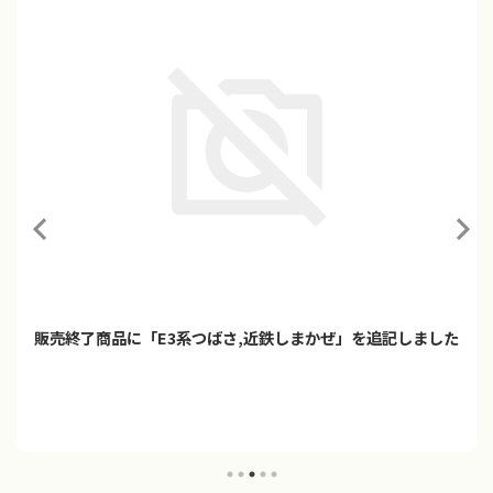
「プラレール ご当地車両シリーズ 京阪電車10000系＆稲荷神
社」2026年9月発売
プラレールに「ご当地車両シリーズ 京阪電車10000系＆稲荷神社」
が登場！！