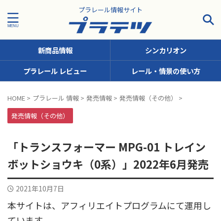
プラレール情報サイト
新商品情報
シンカリオン
プラレール レビュー
レール・情景の使い方
タグで探す！
HOME
>
プラレール 情報
>
発売情報
>
発売情報（その他）
>
JR九州
JR北海道
JR四国
JR東日本
JR東海
発売情報（その他）
JR西日本
JR貨物
KFシリーズ（1両ナンバリング）
「トランスフォーマー MPG-01 トレイン
MODEROID
OTシリーズ（おしゃべりトーマス）
ボットショウキ（0系）」2022年6月発売
pickup
SCシリーズ（キャラクターラッピング）
2021年10月7日
Sシリーズ（ナンバリングシリーズ）
本サイトは、アフィリエイトプログラムにて運用し
TSシリーズ（トーマスナンバリング）
きかんしゃトーマス
ています