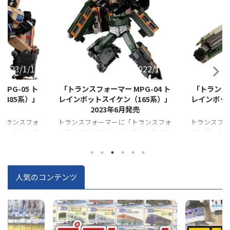
2022/10/7
2022/6/8
PG-04 ト
「トランスフォーマー MPG-03 ト
「トランスフ
165系）」
レインボットユキカゼ（200系）」
レインボッ
発売
2023年2月発売
1120号
トランスフォ
トランスフォーマーに「MPG-03 トレ
トランスフォー
インボットスイケ
インボットユキカゼ」が登場！！ 発
インボットゲ
み・今後発売
売済み・今後発売予定のトレインボッ
後発売予定
種と合体させ
ト５種と合体させて、「ライデン」を
体させて、
することがで
完成することができます。
とができま
人気のコンテンツ