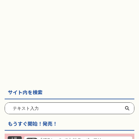
東急電鉄
東武鉄道
楽しい列車シリーズ
比叡電車
蒸気機関車
西武鉄道
近鉄
サイト内を検索
もうすぐ開始！発売！
8月