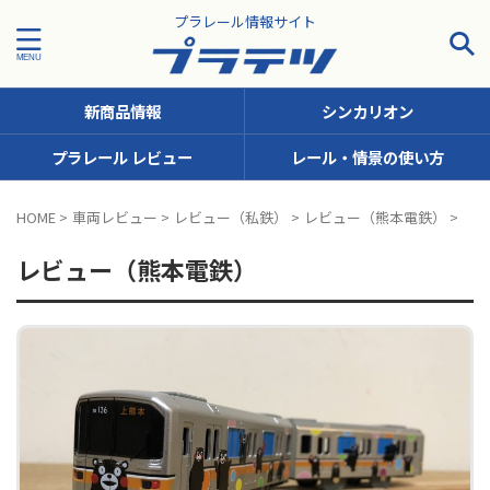
プラレール情報サイト
新商品情報
シンカリオン
プラレール レビュー
レール・情景の使い方
タグで探す！
HOME
>
車両レビュー
>
レビュー（私鉄）
>
レビュー（熊本電鉄）
>
JR九州
JR北海道
JR四国
JR東日本
JR東海
レビュー（熊本電鉄）
JR西日本
JR貨物
KFシリーズ（1両ナンバリング）
MODEROID
OTシリーズ（おしゃべりトーマス）
pickup
SCシリーズ（キャラクターラッピング）
Sシリーズ（ナンバリングシリーズ）
TSシリーズ（トーマスナンバリング）
きかんしゃトーマス