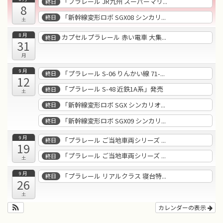
「プラレール JR九州 スーパーマリ...
終日
8
「新幹線変形ロボ SGX08 シンカリ...
終日
土
8月
カプセルプラレール 赤い電車 大集...
終日
31
月
9月
「プラレール S-06 りんかい線 71-...
終日
12
「プラレール S-48 近鉄1A系」発売
終日
土
「新幹線変形ロボ SGX シンカリオ...
終日
「新幹線変形ロボ SGX09 シンカリ...
終日
9月
「プラレール ご当地車両シリーズ ...
終日
19
「プラレール ご当地車両シリーズ ...
終日
土
9月
「プラレール リアルクラス 寝台特...
終日
26
土
カレンダーの表示