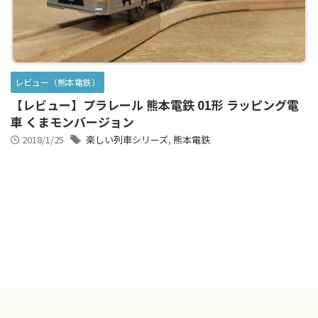
アニメシンカリオンあらすじ
イベント限定商品
カプセルプラレール（きかんしゃトーマス）
レビュー（熊本電鉄）
カプセルプラレール（鉄道会社）
【レビュー】プラレール 熊本電鉄 01形 ラッピング電
クルーズトレインDXシリーズ
シンカリオンDVD
車 くまモンバージョン
2018/1/25
楽しい列車シリーズ
,
熊本電鉄
テコロシリーズ・はじめてのプラレール
ハッピーセット
プラレール博 in TOKYO
ベーシックセット・車両レールセット
レールと情景
レールセット
京急電鉄
京成電鉄グループ
京阪電車
伊豆急行
国鉄
大阪メトロ
富士急行
小田急電鉄
新幹線
東京メトロ
東京都交通局