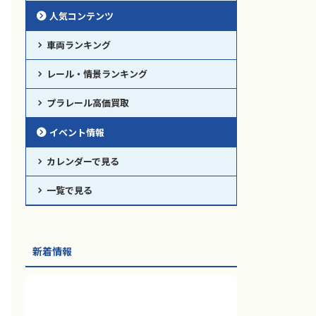
人気コンテンツ
車両ランキング
レール・情景ランキング
2019/4/1
2022/4/27
プラレール高価買取
【限定】「プラレール 都営浅草
【限定】「プラレール 都営三田
線5500形」2019年4月発売
線6500形」2022年4月発売
イベント情報
東京都交通局限定のプラレールとし
東京都交通局限定で、2022年4月28日
て、浅草線新型車両の「都営浅草線
（木）より、新商品プラレール「都
カレンダーで見る
5500形」が登場！
営三田線6500形」が発売となります。
一覧で見る
新着情報