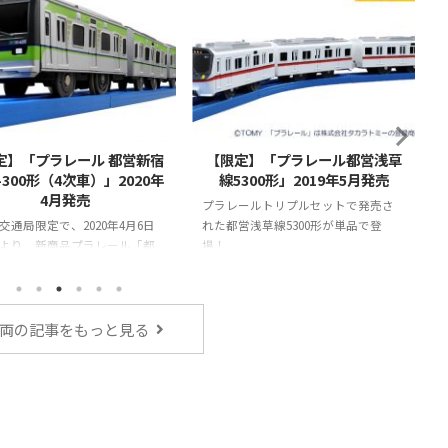
2020/3/31
2019/5/15
定】「プラレール 都営新宿
【限定】「プラレール都営浅草
-300形（4次車）」2020年
線5300形」2019年5月発売
4月発売
プラレールトリプルセットで発売さ
交通局限定で、2020年4月6日
れた都営浅草線5300形が単品で登
より、新商品プラレール「都
場！
線10－300形（4次車）」が発
ります。
両の記事をもっと見る