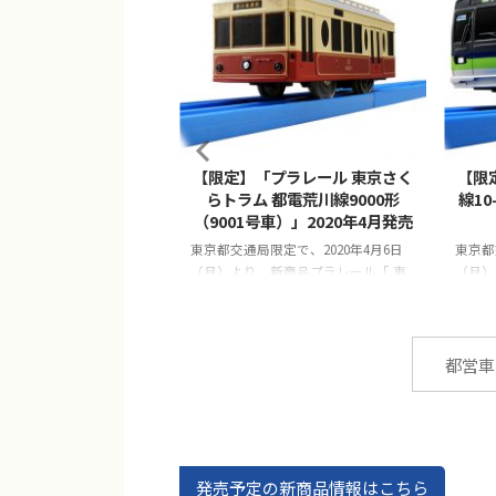
2021/3/26
2020/3/31
「プラレール 都営大江
【限定】「プラレール 東京さく
【限
00形（3次車）」2021
らトラム 都電荒川線9000形
線10
年4月発売
（9001号車）」2020年4月発売
限定で、2020年4月16日
東京都交通局限定で、2020年4月6日
東京都
、新商品プラレール「都
（月）より、新商品プラレール「 東
（月）
2-600形（3次車）」が発
京さくらトラム 都電荒川線9000形
営新宿
す。
（9001号車）」が発売となります。
売とな
都営車
発売予定の新商品情報はこちら