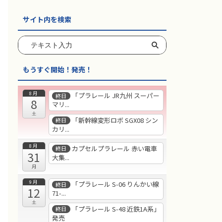
サイト内を検索
もうすぐ開始！発売！
8月
「プラレール JR九州 スーパー
終日
8
マリ...
土
「新幹線変形ロボ SGX08 シン
終日
カリ...
8月
カプセルプラレール 赤い電車
終日
31
大集...
月
9月
「プラレール S-06 りんかい線
終日
12
71-...
土
「プラレール S-48 近鉄1A系」
終日
発売