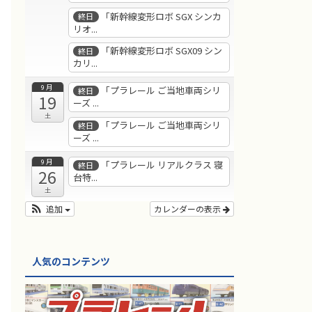
「新幹線変形ロボ SGX シンカ
終日
リオ...
「新幹線変形ロボ SGX09 シン
終日
カリ...
9月
「プラレール ご当地車両シリ
終日
19
ーズ ...
土
「プラレール ご当地車両シリ
終日
ーズ ...
9月
「プラレール リアルクラス 寝
終日
26
台特...
土
追加
カレンダーの表示
人気のコンテンツ