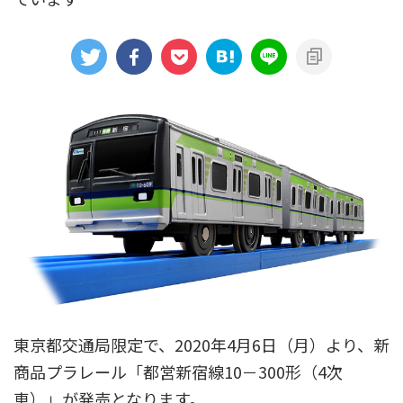
アニメシンカリオンあらすじ
イベント限定商品
カプセルプラレール（きかんしゃトーマス）
カプセルプラレール（鉄道会社）
クルーズトレインDXシリーズ
シンカリオンDVD
テコロシリーズ・はじめてのプラレール
ハッピーセット
プラレール博 in TOKYO
ベーシックセット・車両レールセット
レールと情景
レールセット
京急電鉄
京成電鉄グループ
京阪電車
伊豆急行
国鉄
大阪メトロ
富士急行
東京都交通局限定で、2020年4月6日（月）より、新
商品プラレール「都営新宿線10－300形（4次
小田急電鉄
新幹線
東京メトロ
東京都交通局
車）」が発売となります。