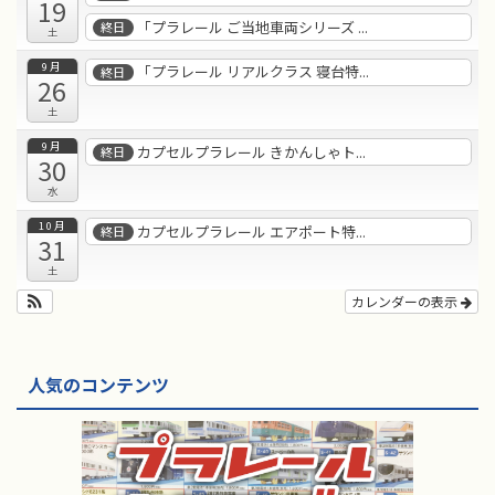
19
「プラレール ご当地車両シリーズ ...
終日
土
9月
「プラレール リアルクラス 寝台特...
終日
26
土
9月
カプセルプラレール きかんしゃト...
終日
30
水
10月
カプセルプラレール エアポート特...
終日
31
土
カレンダーの表示
人気のコンテンツ