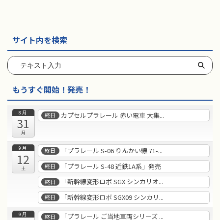
サイト内を検索
もうすぐ開始！発売！
8月
カプセルプラレール 赤い電車 大集...
終日
31
月
9月
「プラレール S-06 りんかい線 71-...
終日
12
「プラレール S-48 近鉄1A系」発売
終日
土
「新幹線変形ロボ SGX シンカリオ...
終日
「新幹線変形ロボ SGX09 シンカリ...
終日
9月
「プラレール ご当地車両シリーズ ...
終日