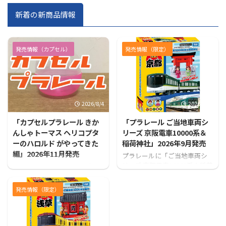
新着の新商品情報
発売情報（カプセル）
発売情報（限定）
2026/8/4
2026/7/31
「カプセルプラレール きか
「プラレール ご当地車両シ
んしゃトーマス ヘリコプタ
リーズ 京阪電車10000系＆
ーのハロルド がやってきた
稲荷神社」2026年9月発売
編」2026年11月発売
プラレールに「ご当地車両シ
リーズ 京阪電車10000系＆稲荷
カプセルプラレールから「カ
神社」が登場！！
プセルプラレール きかんしゃ
トーマス ヘリコプターのハロ
発売情報（限定）
ルド がやってきた編」が発売
となります！