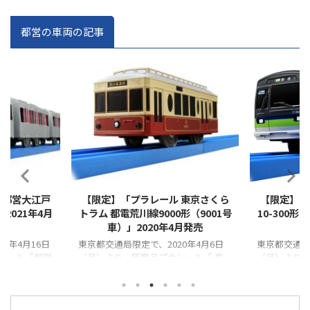
都営の車両の記事
2021/3/26
2020/3/31
 都営大江戸
【限定】「プラレール 東京さくら
【限定】「
」2021年4月
トラム 都電荒川線9000形（9001号
10-300形
車）」2020年4月発売
0年4月16日
東京都交通局限定で、2020年4月6日
東京都交通局
レール「都営
（月）より、新商品プラレール「 東
（月）より
次車）」が発売
京さくらトラム 都電荒川線9000形
新宿線10－
（9001号車）」が発売となります。
となります。