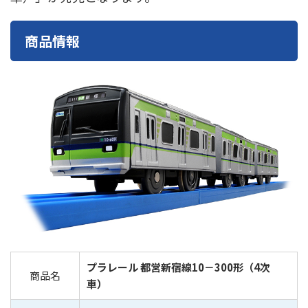
東急電鉄
東武鉄道
楽しい列車シリーズ
比叡電車
商品情報
蒸気機関車
西武鉄道
近鉄
プラレール 都営新宿線10－300形（4次
商品名
車）