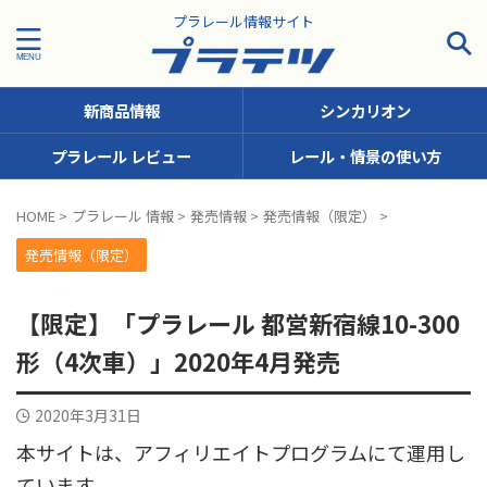
プラレール情報サイト
新商品情報
シンカリオン
プラレール レビュー
レール・情景の使い方
タグで探す！
HOME
>
プラレール 情報
>
発売情報
>
発売情報（限定）
>
JR九州
JR北海道
JR四国
JR東日本
JR東海
発売情報（限定）
JR西日本
JR貨物
KFシリーズ（1両ナンバリング）
【限定】「プラレール 都営新宿線10-300
MODEROID
OTシリーズ（おしゃべりトーマス）
形（4次車）」2020年4月発売
pickup
SCシリーズ（キャラクターラッピング）
2020年3月31日
Sシリーズ（ナンバリングシリーズ）
本サイトは、アフィリエイトプログラムにて運用し
TSシリーズ（トーマスナンバリング）
きかんしゃトーマス
ています