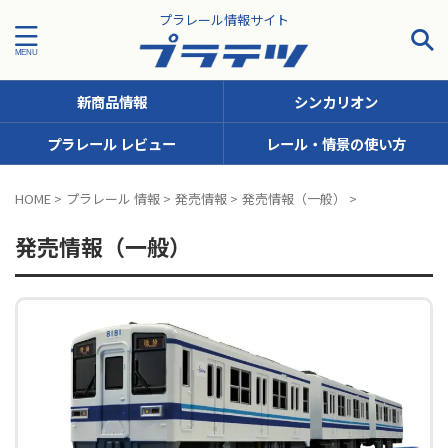
プラレール情報サイト
新商品情報
シンカリオン
プラレール レビュー
レール・情景の使い方
タグで探す！
HOME
>
プラレール 情報
>
発売情報
>
発売情報（一般）
>
JR九州
JR北海道
JR四国
JR東日本
JR東海
発売情報（一般）
JR西日本
JR貨物
KFシリーズ（1両ナンバリング）
MODEROID
OTシリーズ（おしゃべりトーマス）
pickup
SCシリーズ（キャラクターラッピング）
Sシリーズ（ナンバリングシリーズ）
TSシリーズ（トーマスナンバリング）
きかんしゃトーマス