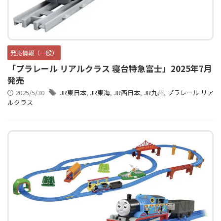
東急電鉄
東武鉄道
楽しい列車シリーズ
比叡電車
蒸気機関車
西武鉄道
近鉄
発売情報（一般）
「プラレール リアルクラス 寝台特急富士」2025年7月
発売
2025/5/30
JR東日本
,
JR東海
,
JR西日本
,
JR九州
,
プラレール リア
ルクラス