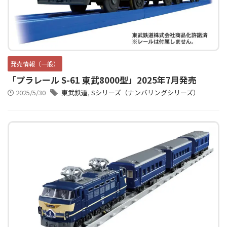
アニメシンカリオンあらすじ
イベント限定商品
カプセルプラレール（きかんしゃトーマス）
カプセルプラレール（鉄道会社）
発売情報（一般）
「プラレール S-61 東武8000型」2025年7月発売
クルーズトレインDXシリーズ
シンカリオンDVD
2025/5/30
東武鉄道
,
Sシリーズ（ナンバリングシリーズ）
テコロシリーズ・はじめてのプラレール
ハッピーセット
プラレール博 in TOKYO
ベーシックセット・車両レールセット
レールと情景
レールセット
京急電鉄
京成電鉄グループ
京阪電車
伊豆急行
国鉄
大阪メトロ
富士急行
小田急電鉄
新幹線
東京メトロ
東京都交通局