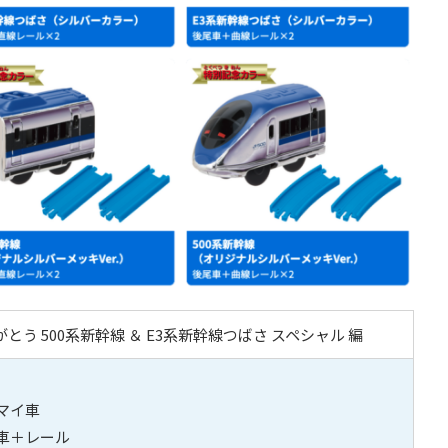
とう 500系新幹線 ＆ E3系新幹線つばさ スペシャル 編
マイ車
間車＋レール