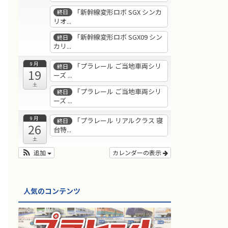
「新幹線変形ロボ SGX シンカ
終日
リオ...
「新幹線変形ロボ SGX09 シン
終日
カリ...
9月
「プラレール ご当地車両シリ
終日
19
ーズ ...
土
「プラレール ご当地車両シリ
終日
ーズ ...
9月
「プラレール リアルクラス 寝
終日
26
台特...
土
追加
カレンダーの表示
人気のコンテンツ