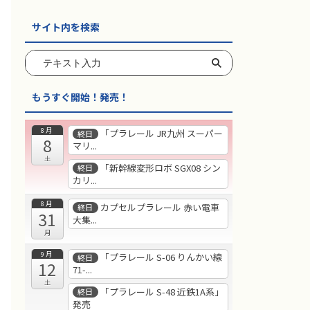
サイト内を検索
もうすぐ開始！発売！
8月
「プラレール JR九州 スーパー
終日
8
マリ...
土
「新幹線変形ロボ SGX08 シン
終日
カリ...
8月
カプセルプラレール 赤い電車
終日
31
大集...
月
9月
「プラレール S-06 りんかい線
終日
12
71-...
土
「プラレール S-48 近鉄1A系」
終日
発売