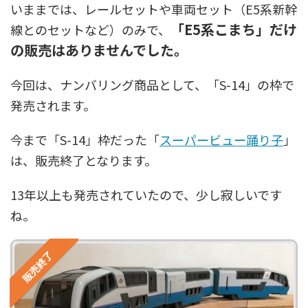
いままでは、レールセットや車両セット（E5系新幹
東急電鉄
東武鉄道
楽しい列車シリーズ
比叡電車
「E5系こまち」だけ
線とのセットなど）のみで、
蒸気機関車
西武鉄道
近鉄
の販売はありませんでした。
今回は、ナンバリング商品として、「S-14」の枠で
発売されます。
今まで「S-14」枠だった「
スーパービュー踊り子
」
は、販売終了となります。
13年以上も発売されていたので、少し寂しいです
ね。
販売終了