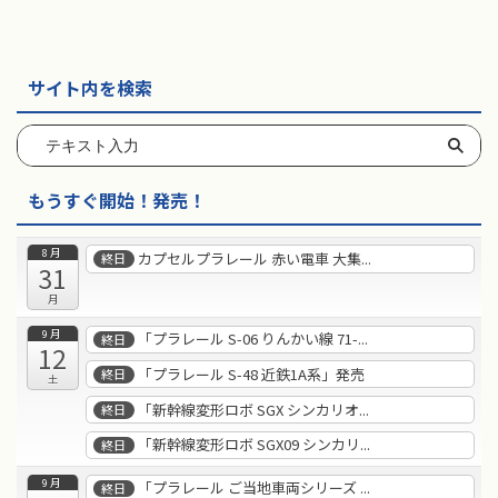
サイト内を検索
もうすぐ開始！発売！
8月
カプセルプラレール 赤い電車 大集...
終日
31
月
9月
「プラレール S-06 りんかい線 71-...
終日
12
「プラレール S-48 近鉄1A系」発売
終日
土
「新幹線変形ロボ SGX シンカリオ...
終日
「新幹線変形ロボ SGX09 シンカリ...
終日
9月
「プラレール ご当地車両シリーズ ...
終日