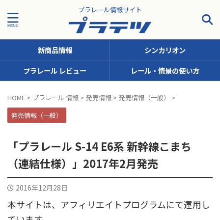
プラレール情報サイト
新商品情報
シンカリオン
プラレール レビュー
レール・情景の使い方
タグで探す！
HOME
>
プラレール 情報
>
発売情報
>
発売情報（一般）
>
JR九州
JR北海道
JR四国
JR東日本
JR東海
発売情報（一般）
JR西日本
JR貨物
KFシリーズ（1両ナンバリング）
「プラレール S-14 E6系 新幹線こまち
MODEROID
OTシリーズ（おしゃべりトーマス）
（連結仕様）」2017年2月発売
pickup
SCシリーズ（キャラクターラッピング）
2016年12月28日
Sシリーズ（ナンバリングシリーズ）
本サイトは、アフィリエイトプログラムにて運用し
TSシリーズ（トーマスナンバリング）
きかんしゃトーマス
ています