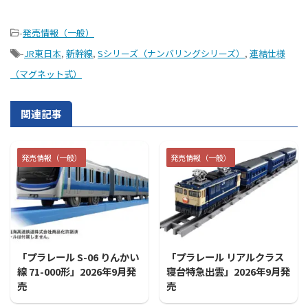
-
発売情報（一般）
-
JR東日本
,
新幹線
,
Sシリーズ（ナンバリングシリーズ）
,
連結仕様
（マグネット式）
関連記事
発売情報（一般）
発売情報（一般）
2026/7/31
2026/7/31
「プラレール S-06 りんかい
「プラレール リアルクラス
線 71-000形」2026年9月発
寝台特急出雲」2026年9月発
売
売