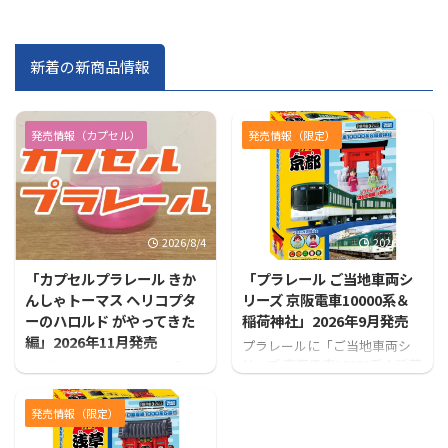
新着の新商品情報
発売情報（カプセル）
発売情報（限定）
2026/8/4
2026/7/31
「カプセルプラレール きか
「プラレール ご当地車両シ
んしゃトーマス ヘリコプタ
リーズ 京阪電車10000系＆
ーのハロルド がやってきた
稲荷神社」2026年9月発売
編」2026年11月発売
プラレールに「ご当地車両シ
リーズ 京阪電車10000系＆稲荷
カプセルプラレールから「カ
神社」が登場！！
プセルプラレール きかんしゃ
トーマス ヘリコプターのハロ
発売情報（限定）
ルド がやってきた編」が発売
となります！