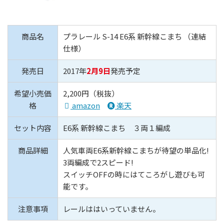
商品名
プラレール S-14 E6系 新幹線こまち （連結
仕様）
発売日
2017年
2月9日
発売予定
希望小売価
2,200円（税抜）
格
amazon
楽天
セット内容
E6系 新幹線こまち ３両１編成
商品詳細
人気車両E6系新幹線こまちが待望の単品化!
3両編成で2スピード!
スイッチOFFの時にはてころがし遊びも可
能です。
注意事項
レールははいっていません。