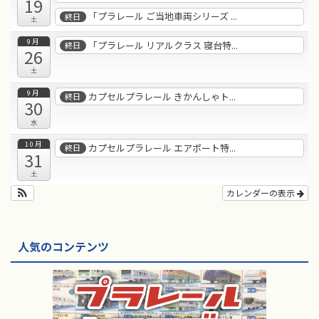
19
「プラレール ご当地車両シリーズ ...
終日
土
9月
「プラレール リアルクラス 寝台特...
終日
26
土
9月
カプセルプラレール きかんしゃト...
終日
30
水
10月
カプセルプラレール エアポート特...
終日
31
土
カレンダーの表示
人気のコンテンツ