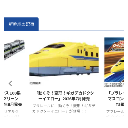
新幹線の記事
2026/4/30
2026/4/14
ラス 100系
「動くぞ！変形！ギガデカドクタ
「プラレー
ュグリーン
ーイエロー」2026年7月発売
マスコン 9
26年6月発売
T5編
プラレールに「動くぞ！変形！ギガデ
カドクターイエロー」が登場！！
ル リアルク
プラレールに
フレッシュグリ
転!クイックマ
登場！！
イエローT5