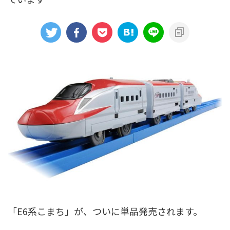
アニメシンカリオンあらすじ
イベント限定商品
カプセルプラレール（きかんしゃトーマス）
カプセルプラレール（鉄道会社）
クルーズトレインDXシリーズ
シンカリオンDVD
テコロシリーズ・はじめてのプラレール
ハッピーセット
プラレール博 in TOKYO
ベーシックセット・車両レールセット
レールと情景
レールセット
京急電鉄
京成電鉄グループ
京阪電車
伊豆急行
国鉄
大阪メトロ
富士急行
「E6系こまち」が、ついに単品発売されます。
小田急電鉄
新幹線
東京メトロ
東京都交通局