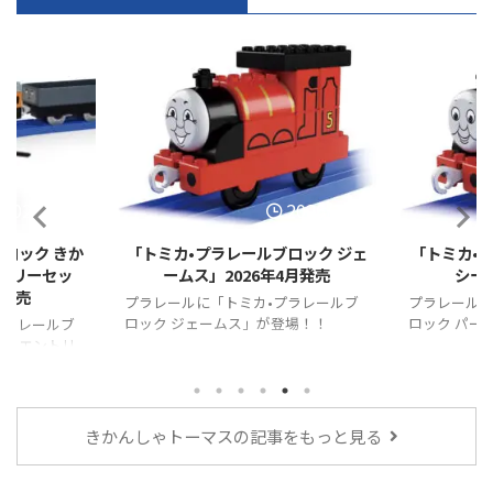
2026/2/27
2026/2/27
ロック きか
「トミカ•プラレールブロック ジェ
「トミカ•
トリーセッ
ームス」2026年4月発売
シー」
月発売
プラレールに「トミカ•プラレールブ
プラレールに
ロック ジェームス」が登場！！
ロック パー
プラレールブ
ス エントリ
きかんしゃトーマスの記事をもっと見る