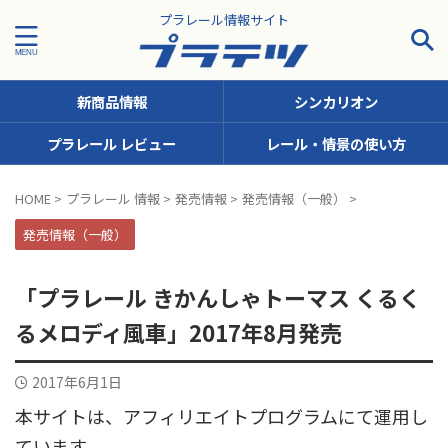
プラレール情報サイト
新商品情報
シンカリオン
プラレール レビュー
レール・情景の使い方
タグで探す！
HOME
>
プラレール 情報
>
発売情報
>
発売情報（一般）
>
JR九州
JR北海道
JR四国
JR東日本
JR東海
発売情報（一般）
JR西日本
JR貨物
KFシリーズ（1両ナンバリング）
「プラレール きかんしゃトーマス くるく
MODEROID
OTシリーズ（おしゃべりトーマス）
るメロディ風車」2017年8月発売
pickup
SCシリーズ（キャラクターラッピング）
2017年6月1日
Sシリーズ（ナンバリングシリーズ）
本サイトは、アフィリエイトプログラムにて運用し
TSシリーズ（トーマスナンバリング）
きかんしゃトーマス
ています