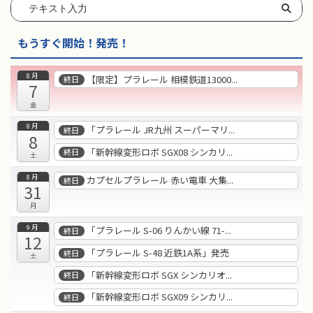
もうすぐ開始！発売！
8月
【限定】プラレール 相模鉄道13000...
終日
7
金
8月
「プラレール JR九州 スーパーマリ...
終日
8
「新幹線変形ロボ SGX08 シンカリ...
終日
土
8月
カプセルプラレール 赤い電車 大集...
終日
31
月
9月
「プラレール S-06 りんかい線 71-...
終日
12
「プラレール S-48 近鉄1A系」発売
終日
土
「新幹線変形ロボ SGX シンカリオ...
終日
「新幹線変形ロボ SGX09 シンカリ...
終日