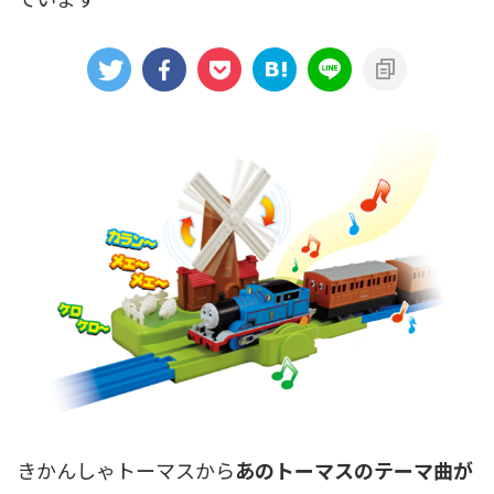
アニメシンカリオンあらすじ
イベント限定商品
カプセルプラレール（きかんしゃトーマス）
カプセルプラレール（鉄道会社）
クルーズトレインDXシリーズ
シンカリオンDVD
テコロシリーズ・はじめてのプラレール
ハッピーセット
プラレール博 in TOKYO
ベーシックセット・車両レールセット
レールと情景
レールセット
京急電鉄
京成電鉄グループ
京阪電車
伊豆急行
国鉄
大阪メトロ
富士急行
小田急電鉄
新幹線
東京メトロ
東京都交通局
きかんしゃトーマスから
あのトーマスのテーマ曲が