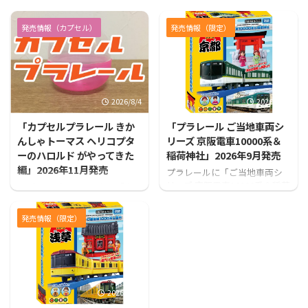
発売情報（カプセル）
発売情報（限定）
2026/8/4
2026/7/31
「カプセルプラレール きか
「プラレール ご当地車両シ
んしゃトーマス ヘリコプタ
リーズ 京阪電車10000系＆
ーのハロルド がやってきた
稲荷神社」2026年9月発売
編」2026年11月発売
プラレールに「ご当地車両シ
リーズ 京阪電車10000系＆稲荷
カプセルプラレールから「カ
神社」が登場！！
プセルプラレール きかんしゃ
トーマス ヘリコプターのハロ
発売情報（限定）
ルド がやってきた編」が発売
となります！
2026/7/31