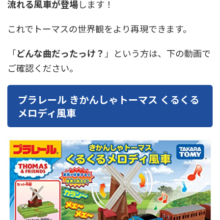
流れる風車が登場
します！
東急電鉄
東武鉄道
楽しい列車シリーズ
比叡電車
これでトーマスの世界観をより再現できます。
蒸気機関車
西武鉄道
近鉄
「
どんな曲だったっけ？
」という方は、下の動画で
ご確認ください。
プラレール きかんしゃトーマス くるくる
メロディ風車