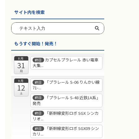
サイト内を検索
もうすぐ開始！発売！
8月
カプセルプラレール 赤い電車
終日
31
大集...
月
9月
「プラレール S-06 りんかい線
終日
12
71-...
土
「プラレール S-48 近鉄1A系」
終日
発売
「新幹線変形ロボ SGX シンカ
終日
リオ...
「新幹線変形ロボ SGX09 シン
終日
カリ...