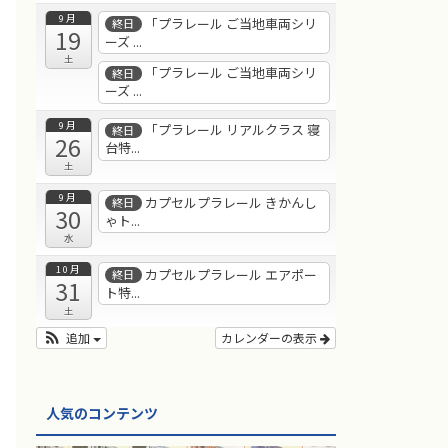
9月
「プラレール ご当地車両シリ
終日
19
ーズ ...
土
「プラレール ご当地車両シリ
終日
ーズ ...
9月
「プラレール リアルクラス 寝
終日
26
台特...
土
9月
カプセルプラレール きかんし
終日
30
ゃト...
水
10月
カプセルプラレール エアポー
終日
31
ト特...
土
追加
カレンダーの表示
人気のコンテンツ