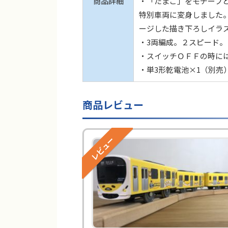
商品詳細
・「たまご」をモチーフと
特別車両に変身しました
ージした描き下ろしイラ
・3両編成。２スピード。
・スイッチＯＦＦの時に
・単3形乾電池×1（別売
商品レビュー
レビュー