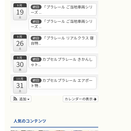
9月
「プラレール ご当地車両シリ
終日
19
ーズ ...
土
「プラレール ご当地車両シリ
終日
ーズ ...
9月
「プラレール リアルクラス 寝
終日
26
台特...
土
9月
カプセルプラレール きかんし
終日
30
ゃト...
水
10月
カプセルプラレール エアポー
終日
31
ト特...
土
追加
カレンダーの表示
人気のコンテンツ