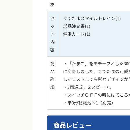
格
セ
ぐでたまスマイルトレイン(1)
ッ
部品注文書(1)
ト
電車カード(1)
内
容
商
・「たまご」をモチーフとした30
品
に変身しました。ぐでたまの可愛
詳
しイラストまで多彩なデザインが
細
・3両編成。２スピード。
・スイッチＯＦＦの時にはてころ
・単3形乾電池×1（別売）
商品レビュー