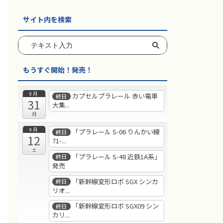
サイト内を検索
もうすぐ開始！発売！
8月
カプセルプラレール 赤い電車
終日
31
大集...
月
9月
「プラレール S-06 りんかい線
終日
12
71-...
土
「プラレール S-48 近鉄1A系」
終日
発売
「新幹線変形ロボ SGX シンカ
終日
リオ...
「新幹線変形ロボ SGX09 シン
終日
カリ...