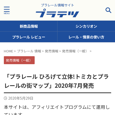
プラレール情報サイト
新商品情報
シンカリオン
プラレール レビュー
レール・情景の使い方
タグで探す！
HOME
>
プラレール 情報
>
発売情報
>
発売情報（一般）
>
JR九州
JR北海道
JR四国
JR東日本
JR東海
発売情報（一般）
JR西日本
JR貨物
KFシリーズ（1両ナンバリング）
「プラレール ひろげて立体!トミカとプラ
MODEROID
OTシリーズ（おしゃべりトーマス）
レールの街マップ」2020年7月発売
pickup
SCシリーズ（キャラクターラッピング）
2020年5月29日
Sシリーズ（ナンバリングシリーズ）
本サイトは、アフィリエイトプログラムにて運用し
TSシリーズ（トーマスナンバリング）
きかんしゃトーマス
ています