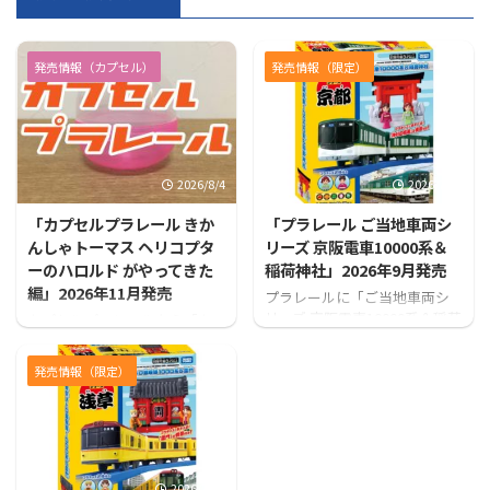
発売情報（カプセル）
発売情報（限定）
2026/8/4
2026/7/31
「カプセルプラレール きか
「プラレール ご当地車両シ
んしゃトーマス ヘリコプタ
リーズ 京阪電車10000系＆
ーのハロルド がやってきた
稲荷神社」2026年9月発売
編」2026年11月発売
プラレールに「ご当地車両シ
リーズ 京阪電車10000系＆稲荷
カプセルプラレールから「カ
神社」が登場！！
プセルプラレール きかんしゃ
トーマス ヘリコプターのハロ
発売情報（限定）
ルド がやってきた編」が発売
となります！
2026/7/31