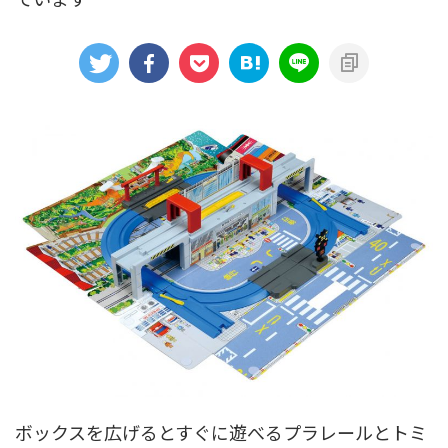
アニメシンカリオンあらすじ
イベント限定商品
カプセルプラレール（きかんしゃトーマス）
カプセルプラレール（鉄道会社）
クルーズトレインDXシリーズ
シンカリオンDVD
テコロシリーズ・はじめてのプラレール
ハッピーセット
プラレール博 in TOKYO
ベーシックセット・車両レールセット
レールと情景
レールセット
京急電鉄
京成電鉄グループ
京阪電車
伊豆急行
国鉄
大阪メトロ
富士急行
小田急電鉄
新幹線
東京メトロ
東京都交通局
ボックスを広げるとすぐに遊べるプラレールとトミ