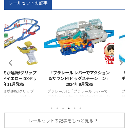
レールセットの記事
2024/8/29
2024/7/31
転!グリップ
「プラレール レバーでアクション
「プラレー
ロー DXセッ
&サウンド!ビッグステーション」
ポイントレー
月発売
2024年9月発売
転!グリップ
プラレールに「プラレール レバーで
プラレールに
ー DXセッ
アクション&サウンド!ビッグステーシ
がる自動Y字
ョン」が登場！！
が登場！！
レールセットの記事をもっと見る