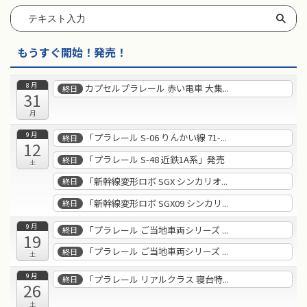
もうすぐ開始！発売！
8月
カプセルプラレール 赤い電車 大集...
終日
31
月
9月
「プラレール S-06 りんかい線 71-...
終日
12
「プラレール S-48 近鉄1A系」発売
終日
土
「新幹線変形ロボ SGX シンカリオ...
終日
「新幹線変形ロボ SGX09 シンカリ...
終日
9月
「プラレール ご当地車両シリーズ ...
終日
19
「プラレール ご当地車両シリーズ ...
終日
土
9月
「プラレール リアルクラス 寝台特...
終日
26
土