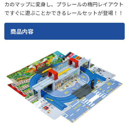
カのマップに変身し、プラレールの楕円レイアウト
東急電鉄
東武鉄道
楽しい列車シリーズ
比叡電車
ですぐに遊ぶことかできるレールセットが登場！！
蒸気機関車
西武鉄道
近鉄
商品内容