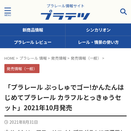
プラレール情報サイト
新商品情報
シンカリオン
プラレール レビュー
レール・情景の使い方
タグで探す！
HOME
>
プラレール 情報
>
発売情報
>
発売情報（一般）
>
JR九州
JR北海道
JR四国
JR東日本
JR東海
発売情報（一般）
JR西日本
JR貨物
KFシリーズ（1両ナンバリング）
「プラレール ぷっしゅでゴー!かんたんは
MODEROID
OTシリーズ（おしゃべりトーマス）
じめてプラレール カラフルとっきゅうセ
pickup
SCシリーズ（キャラクターラッピング）
ット」2021年10月発売
Sシリーズ（ナンバリングシリーズ）
2021年8月31日
TSシリーズ（トーマスナンバリング）
きかんしゃトーマス