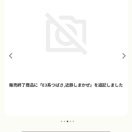
「プラレール ご当地車両シリーズ 京阪電車10000系＆稲荷神
社」2026年9月発売
プラレールに「ご当地車両シリーズ 京阪電車10000系＆稲荷神社」
が登場！！