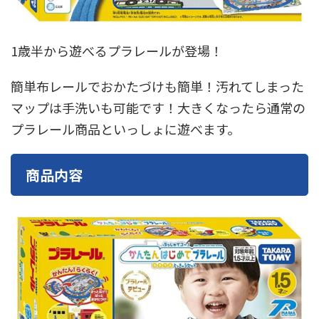
東急電鉄
東武鉄道
楽しい列車シリーズ
比叡電車
蒸気機関車
西武鉄道
近鉄
1歳半から遊べるプラレールが登場！
簡単布レールでおかたづけも簡単！汚れてしまった
マップは手洗いも可能です！大きくなったら通常の
プラレール商品といっしょに遊べます。
商品内容