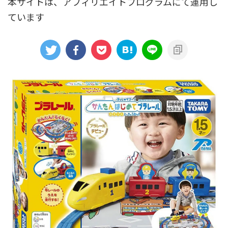
本サイトは、アフィリエイトプログラムにて運用し
ています
アニメシンカリオンあらすじ
イベント限定商品
カプセルプラレール（きかんしゃトーマス）
カプセルプラレール（鉄道会社）
クルーズトレインDXシリーズ
シンカリオンDVD
テコロシリーズ・はじめてのプラレール
ハッピーセット
プラレール博 in TOKYO
ベーシックセット・車両レールセット
レールと情景
レールセット
京急電鉄
京成電鉄グループ
京阪電車
伊豆急行
国鉄
大阪メトロ
富士急行
小田急電鉄
新幹線
東京メトロ
東京都交通局