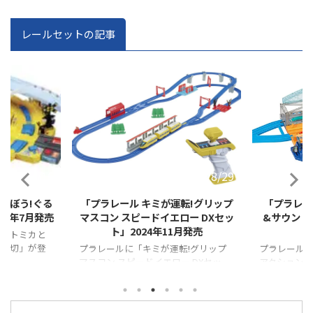
レールセットの記事
2024/8/29
2024/7/31
転!グリップ
「プラレール レバーでアクション
「プラレー
ロー DXセッ
&サウンド!ビッグステーション」
ポイントレー
月発売
2024年9月発売
転!グリップ
プラレールに「プラレール レバーで
プラレールに
ー DXセッ
アクション&サウンド!ビッグステーシ
がる自動Y字
ョン」が登場！！
が登場！！