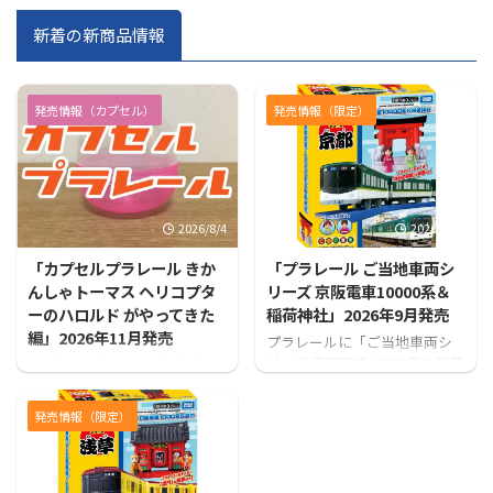
新着の新商品情報
発売情報（カプセル）
発売情報（限定）
2026/8/4
2026/7/31
「カプセルプラレール きか
「プラレール ご当地車両シ
んしゃトーマス ヘリコプタ
リーズ 京阪電車10000系＆
ーのハロルド がやってきた
稲荷神社」2026年9月発売
編」2026年11月発売
プラレールに「ご当地車両シ
リーズ 京阪電車10000系＆稲荷
カプセルプラレールから「カ
神社」が登場！！
プセルプラレール きかんしゃ
トーマス ヘリコプターのハロ
発売情報（限定）
ルド がやってきた編」が発売
となります！