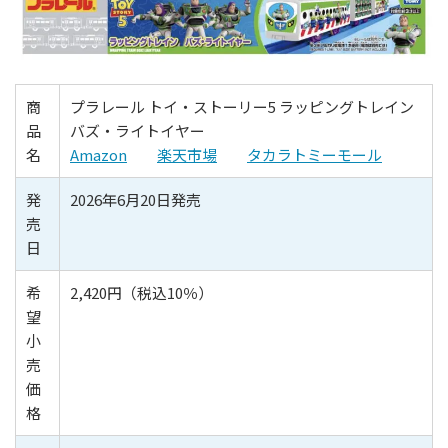
商
プラレール トイ・ストーリー5 ラッピングトレイン
品
バズ・ライトイヤー
名
Amazon
楽天市場
タカラトミーモール
発
2026年6月20日発売
売
日
希
2,420円（税込10％）
望
小
売
価
格