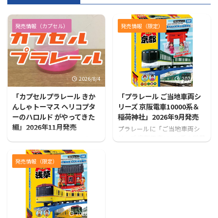
発売情報（カプセル）
発売情報（限定）
2026/8/4
2026/7/31
「カプセルプラレール きか
「プラレール ご当地車両シ
んしゃトーマス ヘリコプタ
リーズ 京阪電車10000系＆
ーのハロルド がやってきた
稲荷神社」2026年9月発売
編」2026年11月発売
プラレールに「ご当地車両シ
リーズ 京阪電車10000系＆稲荷
カプセルプラレールから「カ
神社」が登場！！
プセルプラレール きかんしゃ
トーマス ヘリコプターのハロ
発売情報（限定）
ルド がやってきた編」が発売
となります！
2026/7/31