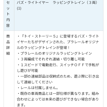
セ
バズ・ライトイヤー ラッピングトレイン（３両）
ッ
(1)
ト
内
容
商
・『トイ・ストーリー５』に登場するバズ・ライト
品
イヤーたちがデザインされた、プラレールオリジナ
詳
ルのラッピングトレインが登場！
細
・プラレールのオリジナルラッピングトレイン
・３両編成でそれぞれ連結・切り離し可能
・１スピードで電動走行、スイッチＯＦＦで手転が
し遊びが可能
・一部の連結部品は収納式のため、遊ぶ際に引き出
して連結してください
・レールは付属しません。
・既存の車両商品とは一部仕様が異なります。組み
合わせによっては本来の遊びができない場合があり
ます。