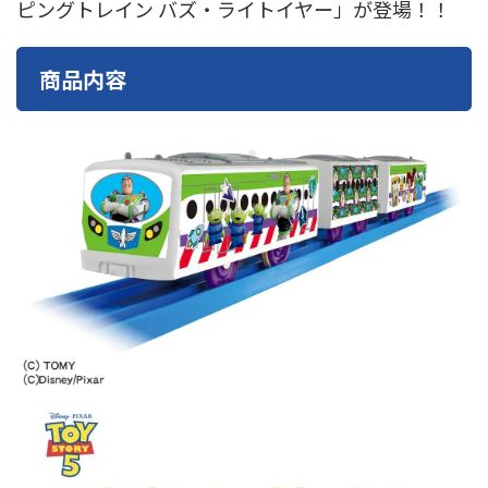
ピングトレイン バズ・ライトイヤー」が登場！！
東急電鉄
東武鉄道
楽しい列車シリーズ
比叡電車
蒸気機関車
西武鉄道
近鉄
商品内容