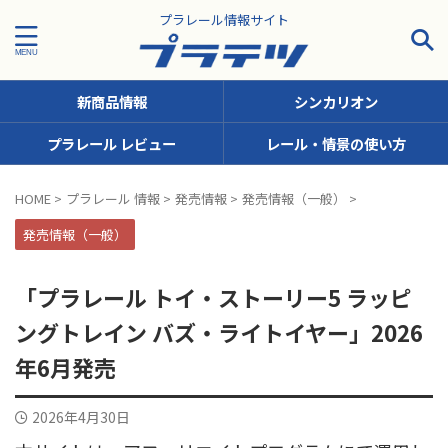
プラレール情報サイト
新商品情報
シンカリオン
プラレール レビュー
レール・情景の使い方
タグで探す！
HOME
>
プラレール 情報
>
発売情報
>
発売情報（一般）
>
JR九州
JR北海道
JR四国
JR東日本
JR東海
発売情報（一般）
JR西日本
JR貨物
KFシリーズ（1両ナンバリング）
「プラレール トイ・ストーリー5 ラッピ
MODEROID
OTシリーズ（おしゃべりトーマス）
ングトレイン バズ・ライトイヤー」2026
pickup
SCシリーズ（キャラクターラッピング）
年6月発売
Sシリーズ（ナンバリングシリーズ）
2026年4月30日
TSシリーズ（トーマスナンバリング）
きかんしゃトーマス