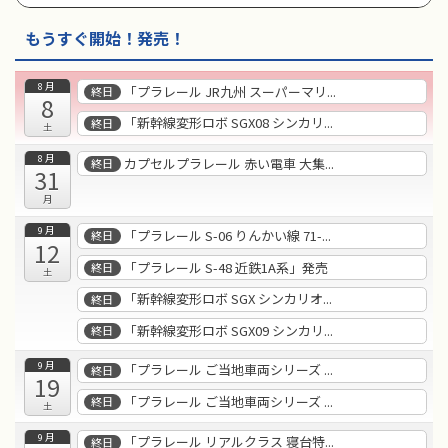
もうすぐ開始！発売！
8月
「プラレール JR九州 スーパーマリ...
終日
8
「新幹線変形ロボ SGX08 シンカリ...
終日
土
8月
カプセルプラレール 赤い電車 大集...
終日
31
月
9月
「プラレール S-06 りんかい線 71-...
終日
12
「プラレール S-48 近鉄1A系」発売
終日
土
「新幹線変形ロボ SGX シンカリオ...
終日
「新幹線変形ロボ SGX09 シンカリ...
終日
9月
「プラレール ご当地車両シリーズ ...
終日
19
「プラレール ご当地車両シリーズ ...
終日
土
9月
「プラレール リアルクラス 寝台特...
終日