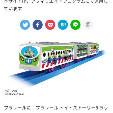
本サイトは、アフィリエイトプログラムにて運用し
ています
アニメシンカリオンあらすじ
イベント限定商品
カプセルプラレール（きかんしゃトーマス）
カプセルプラレール（鉄道会社）
クルーズトレインDXシリーズ
シンカリオンDVD
テコロシリーズ・はじめてのプラレール
ハッピーセット
プラレール博 in TOKYO
ベーシックセット・車両レールセット
レールと情景
レールセット
京急電鉄
京成電鉄グループ
京阪電車
伊豆急行
国鉄
大阪メトロ
富士急行
小田急電鉄
新幹線
東京メトロ
東京都交通局
プラレールに「プラレール トイ・ストーリー5 ラッ