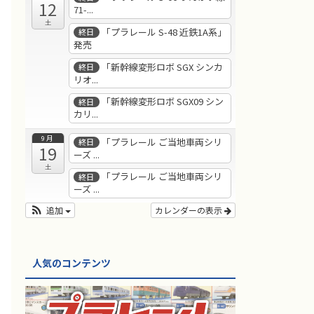
12
71-...
土
「プラレール S-48 近鉄1A系」
終日
発売
「新幹線変形ロボ SGX シンカ
終日
リオ...
「新幹線変形ロボ SGX09 シン
終日
カリ...
9月
「プラレール ご当地車両シリ
終日
19
ーズ ...
土
「プラレール ご当地車両シリ
終日
ーズ ...
追加
カレンダーの表示
人気のコンテンツ