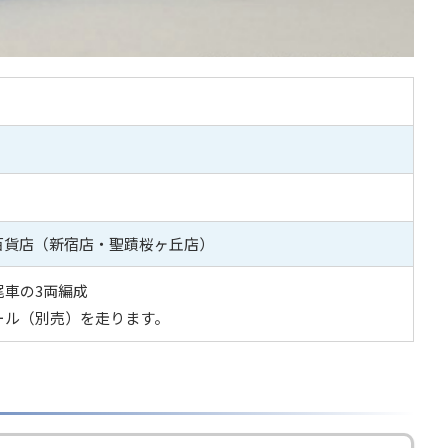
百貨店（新宿店・聖蹟桜ヶ丘店）
尾車の3両編成
ール（別売）を走ります。