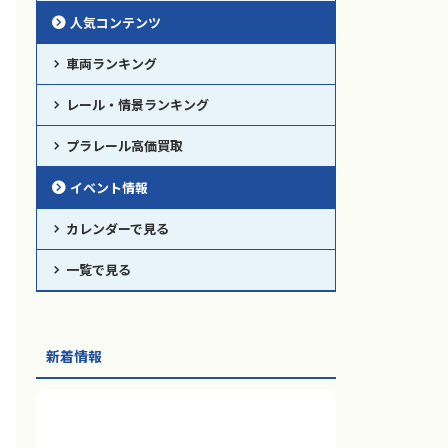
人気コンテンツ
車両ランキング
レール・情景ランキング
2018/4/24
2026/7/27
プラレール高価買取
【限定】「プラレール 京王9000
【限定】「プラレール 京王
イベント情報
系」2018年4月再生産
9000 系 サンリオキャラクター
ズ ラッピングトレイン」2026年
完売していた「京王9000系」が再生
カレンダーで見る
8月発売
産されます。 京王電鉄限定販売のプ
ラレールです。
プラレールに「プラレール 京王 9000
一覧で見る
系 サンリオキャラクターズ ラッピン
グトレイン」が登場！！
新着情報