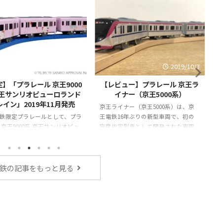
2019/11/22
2019/10/3
】「プラレール 京王9000
【レビュー】プラレール 京王ラ
京王サンリオピューロランド
イナー（京王5000系）
レイン」2019年11月発売
京王ライナー（京王5000系）は、京
鉄限定プラレールとして、プラ
王電鉄16年ぶりの新型車両で、初の
 京王9000系 京王サンリオピュ
座席指定列車として開発された車両
ンドトレインが登場！
です。外観デザインは、シャープで立
体的な形状とスピード感のある配色
が特徴です。プラレールとしては、
2018年2月に京王電鉄限定商品として
鉄の記事をもっと見る
製品化されました。「京王レールラ
ンド」「京王百貨店」などで購入が
可能です。