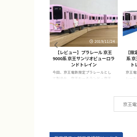
2026/7/1
2019/11/24
プラレール 京王2000
【レビュー】プラレール 京王
【限定
2026年7月発売
9000系 京王サンリオピューロラ
系 
ンドトレイン
ト
「プラレール 京王2000
！！
今回、京王電鉄限定プラレールとし
京王電
て製品化。京王れーるランド・京王
レール
百貨店・サンリオピューロランドで
ーロラ
購入が可能です。
京王電