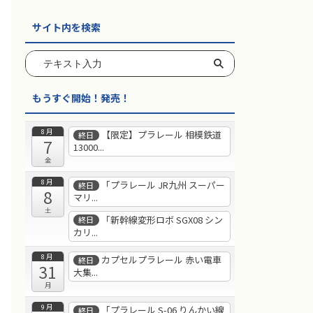
サイト内を検索
もうすぐ開始！発売！
8月
【限定】プラレール 相模鉄道
終日
7
13000...
金
8月
「プラレール JR九州 スーパー
終日
8
マリ...
土
「新幹線変形ロボ SGX08 シン
終日
カリ...
8月
カプセルプラレール 赤い電車
終日
31
大集...
月
9月
「プラレール S-06 りんかい線
終日