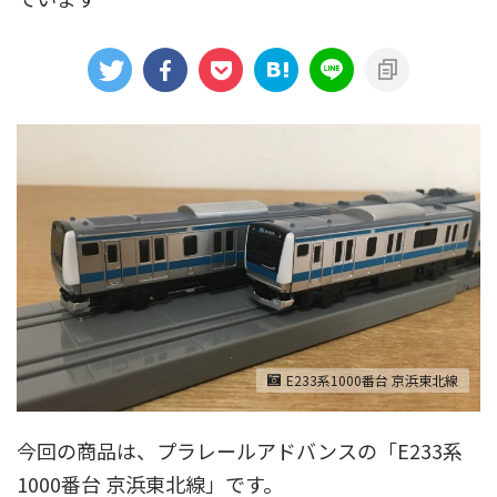
アニメシンカリオンあらすじ
イベント限定商品
カプセルプラレール（きかんしゃトーマス）
カプセルプラレール（鉄道会社）
クルーズトレインDXシリーズ
シンカリオンDVD
テコロシリーズ・はじめてのプラレール
ハッピーセット
プラレール博 in TOKYO
ベーシックセット・車両レールセット
レールと情景
レールセット
京急電鉄
京成電鉄グループ
京阪電車
E233系1000番台 京浜東北線
伊豆急行
国鉄
大阪メトロ
富士急行
今回の商品は、プラレールアドバンスの「E233系
小田急電鉄
新幹線
東京メトロ
東京都交通局
1000番台 京浜東北線」です。