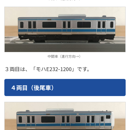
中間車（進行方向→）
３両目は、「モハE232-1200」です。
４両目（後尾車）