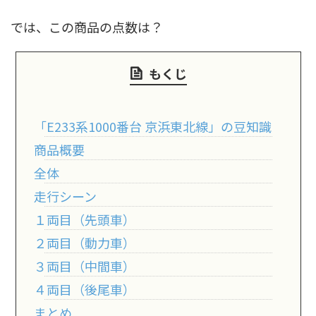
東急電鉄
東武鉄道
楽しい列車シリーズ
比叡電車
では、この商品の点数は？
蒸気機関車
西武鉄道
近鉄
もくじ
「E233系1000番台 京浜東北線」の豆知識
商品概要
全体
走行シーン
１両目（先頭車）
２両目（動力車）
３両目（中間車）
４両目（後尾車）
まとめ