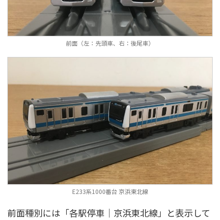
前面（左：先頭車、右：後尾車）
E233系1000番台 京浜東北線
前面種別には「各駅停車｜京浜東北線」と表示して