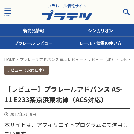
プラレール情報サイト
新商品情報
シンカリオン
プラレール レビュー
レール・情景の使い方
タグで探す！
HOME
>
プラレールアドバンス 車両レビュー
>
レビュー（JR）
>
レビュ
JR九州
JR北海道
JR四国
JR東日本
JR東海
レビュー（JR東日本）
JR西日本
JR貨物
KFシリーズ（1両ナンバリング）
【レビュー】プラレールアドバンス AS-
MODEROID
OTシリーズ（おしゃべりトーマス）
11 E233系京浜東北線（ACS対応）
pickup
SCシリーズ（キャラクターラッピング）
2017年3月9日
Sシリーズ（ナンバリングシリーズ）
本サイトは、アフィリエイトプログラムにて運用し
TSシリーズ（トーマスナンバリング）
きかんしゃトーマス
ています