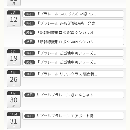
月
9月
「プラレール S-06 りんかい線 71-...
終日
12
「プラレール S-48 近鉄1A系」発売
終日
土
「新幹線変形ロボ SGX シンカリオ...
終日
「新幹線変形ロボ SGX09 シンカリ...
終日
9月
「プラレール ご当地車両シリーズ ...
終日
19
「プラレール ご当地車両シリーズ ...
終日
土
9月
「プラレール リアルクラス 寝台特...
終日
26
土
9月
カプセルプラレール きかんしゃト...
終日
30
水
10月
カプセルプラレール エアポート特...
終日
31
土