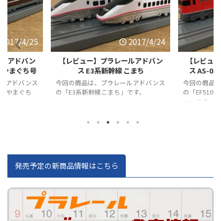
2017/4/24
2017/4/24
ールアドバン
【レビュー】プラレールアドバン
【レビュー
こまち
ス AS-05 EF510レッドサンダー
ス AS-0
ルアドバンス
今回の商品は、プラレールアドバンス
今回の商品
」です。
の「EF510形電気機関車 レッドサンダ
の「E231系
ー」です。
発売予定の新商品情報はこちら