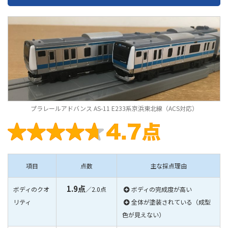
プラレールアドバンス AS-11 E233系京浜東北線（ACS対応）
項目
点数
主な採点理由
1.9点
ボディのクオ
／2.0点
ボディの完成度が高い
リティ
全体が塗装されている（成型
色が見えない）