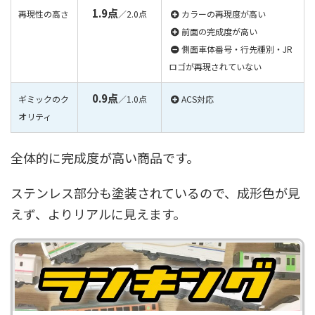
1.9点
再現性の高さ
／2.0点
カラーの再現度が高い
前面の完成度が高い
側面車体番号・行先種別・JR
ロゴが再現されていない
0.9点
ギミックのク
／1.0点
ACS対応
オリティ
全体的に完成度が高い商品です。
ステンレス部分も塗装されているので、成形色が見
えず、よりリアルに見えます。