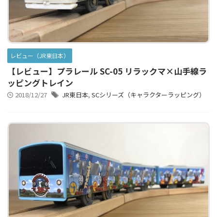
アニメシンカリオンあらすじ
イベント限定商品
カプセルプラレール（きかんしゃトーマス）
レビュー（JR東日本）
カプセルプラレール（鉄道会社）
【レビュー】プラレール SC-05 リラックマ×山手線ラ
クルーズトレインDXシリーズ
シンカリオンDVD
ッピングトレイン
2018/12/27
JR東日本
,
SCシリーズ（キャラクターラッピング）
テコロシリーズ・はじめてのプラレール
ハッピーセット
プラレール博 in TOKYO
ベーシックセット・車両レールセット
レールと情景
レールセット
京急電鉄
京成電鉄グループ
京阪電車
伊豆急行
国鉄
大阪メトロ
富士急行
小田急電鉄
新幹線
東京メトロ
東京都交通局