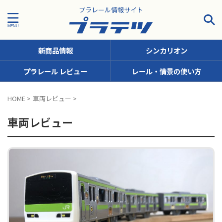
プラレール情報サイト
新商品情報
シンカリオン
プラレール レビュー
レール・情景の使い方
タグで探す！
HOME
>
車両レビュー
>
JR九州
JR北海道
JR四国
JR東日本
JR東海
車両レビュー
JR西日本
JR貨物
KFシリーズ（1両ナンバリング）
MODEROID
OTシリーズ（おしゃべりトーマス）
pickup
SCシリーズ（キャラクターラッピング）
Sシリーズ（ナンバリングシリーズ）
TSシリーズ（トーマスナンバリング）
きかんしゃトーマス