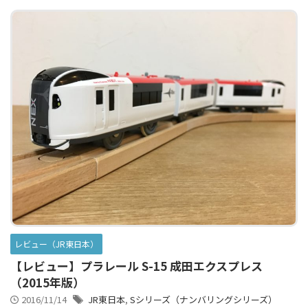
レビュー（JR東日本）
【レビュー】プラレール S-15 成田エクスプレス
（2015年版）
2016/11/14
JR東日本
,
Sシリーズ（ナンバリングシリーズ）