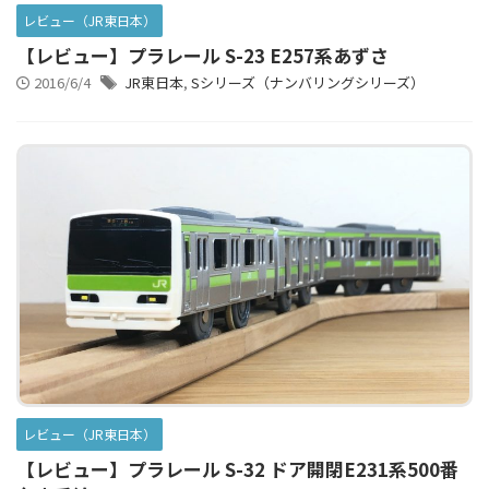
レビュー（JR東日本）
【レビュー】プラレール S-23 E257系あずさ
2016/6/4
JR東日本
,
Sシリーズ（ナンバリングシリーズ）
レビュー（JR東日本）
【レビュー】プラレール S-32 ドア開閉E231系500番