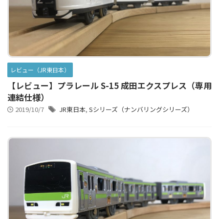
レビュー（JR東日本）
【レビュー】プラレール S-15 成田エクスプレス（専用
連結仕様）
2019/10/7
JR東日本
,
Sシリーズ（ナンバリングシリーズ）