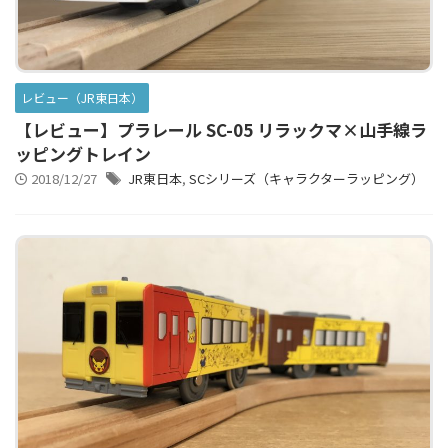
レビュー（JR東日本）
【レビュー】プラレール SC-05 リラックマ×山手線ラ
ッピングトレイン
2018/12/27
JR東日本
,
SCシリーズ（キャラクターラッピング）