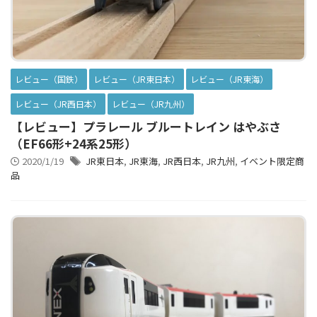
レビュー（国鉄）
レビュー（JR東日本）
レビュー（JR東海）
レビュー（JR西日本）
レビュー（JR九州）
【レビュー】プラレール ブルートレイン はやぶさ
（EF66形+24系25形）
2020/1/19
JR東日本
,
JR東海
,
JR西日本
,
JR九州
,
イベント限定商
品