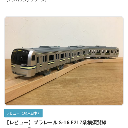
レビュー（JR東日本）
【レビュー】プラレール S-16 E217系横須賀線