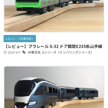
東急電鉄
東武鉄道
楽しい列車シリーズ
比叡電車
蒸気機関車
西武鉄道
近鉄
レビュー（JR東日本）
【レビュー】プラレール S-32 ドア開閉E235系山手線
2020/4/9
JR東日本
,
Sシリーズ（ナンバリングシリーズ）