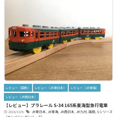
レビュー（国鉄）
レビュー（JR東日本）
レビュー（JR東海）
レビュー（JR西日本）
【レビュー】プラレール S-34 165系東海型急行電車
2016/10/6
JR東日本
,
JR東海
,
JR西日本
,
JR九州
,
国鉄
,
Sシリーズ
（ナンバリングシリーズ）