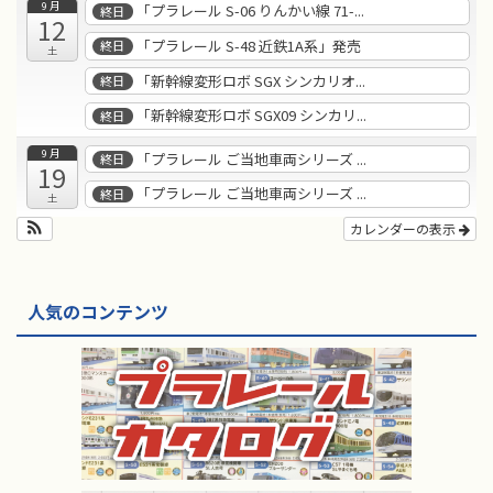
9月
「プラレール S-06 りんかい線 71-...
終日
12
「プラレール S-48 近鉄1A系」発売
終日
土
「新幹線変形ロボ SGX シンカリオ...
終日
「新幹線変形ロボ SGX09 シンカリ...
終日
9月
「プラレール ご当地車両シリーズ ...
終日
19
「プラレール ご当地車両シリーズ ...
終日
土
カレンダーの表示
人気のコンテンツ