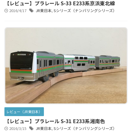
【レビュー】プラレール S-33 E233系京浜東北線
2016/4/17
JR東日本
,
Sシリーズ（ナンバリングシリーズ）
レビュー（JR東日本）
【レビュー】プラレール S-31 E233系湘南色
2016/3/15
JR東日本
,
Sシリーズ（ナンバリングシリーズ）